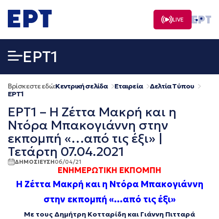
Μετάβαση
σε
LIVE
περιεχόμενο
EΡΤ1
Βρίσκεστε εδώ:
Κεντρική σελίδα
Εταιρεία
Δελτία Τύπου
EΡΤ1
ΕΡΤ1 – Η Ζέττα Μακρή και η
Ντόρα Μπακογιάννη στην
εκπομπή «…από τις έξι» |
Τετάρτη 07.04.2021
ΔΗΜΟΣΙΕΥΣΗ
06/04/21
ΕΝΗΜΕΡΩΤΙΚΗ ΕΚΠΟΜΠΗ
Η Ζέττα Μακρή και η Ντόρα Μπακογιάννη
στην εκπομπή «…από τις έξι»
Με τους Δημήτρη Κοτταρίδη και Γιάννη Πιτταρά