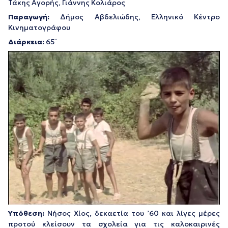
Τάκης Αγορής, Γιάννης Κολιάρος
Παραγωγή:
Δήμος Αβδελιώδης, Ελληνικό Κέντρο
Κινηματογράφου
Διάρκεια:
65΄
Υπόθεση:
Νήσος Χίος, δεκαετία του ’60 και λίγες μέρες
προτού κλείσουν τα σχολεία για τις καλοκαιρινές