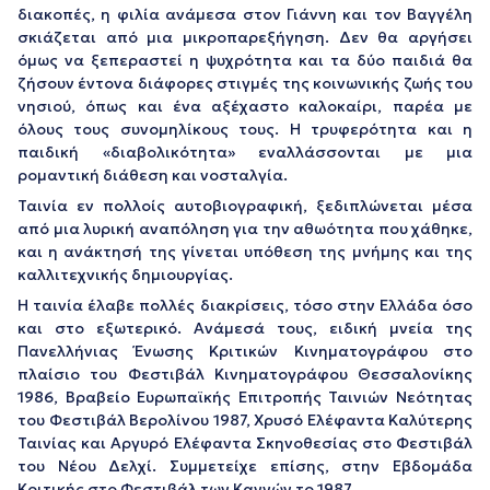
διακοπές, η φιλία ανάμεσα στον Γιάννη και τον Βαγγέλη
σκιάζεται από μια μικροπαρεξήγηση. Δεν θα αργήσει
όμως να ξεπεραστεί η ψυχρότητα και τα δύο παιδιά θα
ζήσουν έντονα διάφορες στιγμές της κοινωνικής ζωής του
νησιού, όπως και ένα αξέχαστο καλοκαίρι, παρέα με
όλους τους συνομηλίκους τους. Η τρυφερότητα και η
παιδική «διαβολικότητα» εναλλάσσονται με μια
ρομαντική διάθεση και νοσταλγία.
Ταινία εν πολλοίς αυτοβιογραφική, ξεδιπλώνεται μέσα
από μια λυρική αναπόληση για την αθωότητα που χάθηκε,
και η ανάκτησή της γίνεται υπόθεση της μνήμης και της
καλλιτεχνικής δημιουργίας.
Η ταινία έλαβε πολλές διακρίσεις, τόσο στην Ελλάδα όσο
και στο εξωτερικό. Ανάμεσά τους, ειδική μνεία της
Πανελλήνιας Ένωσης Κριτικών Κινηματογράφου στο
πλαίσιο του Φεστιβάλ Κινηματογράφου Θεσσαλονίκης
1986, Βραβείο Ευρωπαϊκής Επιτροπής Ταινιών Νεότητας
του Φεστιβάλ Βερολίνου 1987, Χρυσό Ελέφαντα Καλύτερης
Ταινίας και Αργυρό Ελέφαντα Σκηνοθεσίας στο Φεστιβάλ
του Νέου Δελχί. Συμμετείχε επίσης, στην Εβδομάδα
Κριτικής στο Φεστιβάλ των Καννών το 1987.