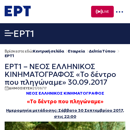
Μετάβαση
σε
LIVE
περιεχόμενο
EΡΤ1
Βρίσκεστε εδώ:
Κεντρική σελίδα
Εταιρεία
Δελτία Τύπου
EΡΤ1
ΕΡΤ1 – ΝΕΟΣ ΕΛΛΗΝΙΚΟΣ
ΚΙΝΗΜΑΤΟΓΡΑΦΟΣ «Το δέντρο
που πληγώναμε» 30.09.2017
ΔΗΜΟΣΙΕΥΣΗ
21/09/17
ΝΕΟΣ ΕΛΛΗΝΙΚΟΣ ΚΙΝΗΜΑΤΟΓΡΑΦΟΣ
«Το δέντρο που πληγώναμε»
Ημερομηνία μετάδοσης: Σάββατο 30 Σεπτεμβρίου 2017,
στις 22:00