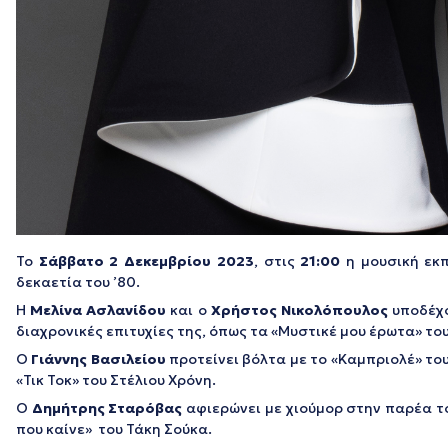
Το
Σάββατο 2 Δεκεμβρίου 2023
, στις
21:00
η μουσική εκ
δεκαετία του ’80.
Η
Μελίνα Ασλανίδου
και ο
Χρήστος Νικολόπουλος
υποδέχ
διαχρονικές επιτυχίες της, όπως τα «Μυστικέ μου έρωτα» το
Ο
Γιάννης Βασιλείου
προτείνει βόλτα με το «Καμπριολέ» του
«Τικ Τοκ» του Στέλιου Χρόνη.
Ο
Δημήτρης Σταρόβας
αφιερώνει με χιούμορ στην παρέα το
που καίνε» του Τάκη Σούκα.