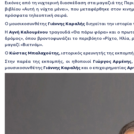
Εικόνες από τη νυχτερινή διασκέδαση στα μαγαζιά της Περ
βιβλίου «Αυτή η νύχτα μένει», που μεταφέρθηκε στον κιν
πρόσφατα τηλεοπτική σειρά.
Ο μουσικοσυνθέτης
Γιάννης Καραλής
διηγείται την ιστορία
Η
Αγνή Καλουμένου
τραγουδά «Θα πάρω φόρα» και ο πρωτ
δρόμος», όπου βροντοφωνάζει το περιβόητο «Ρίχτο, Ηλία, 
μαγαζί «Βιετνάμ».
Ο
Κώστας Μπαλαχούτης,
ιστορικός ερευνητής της εκπομπής
Στην παρέα της εκπομπής, οι ηθοποιοί
Γιώργος Αρμένης,
μουσικοσυνθέτης
Γιάννης Καραλής
και ο επιχειρηματίας
Αρ