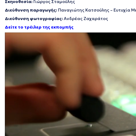
Σκηνοθεσία:
Γιώργος Σταμούλης
Διεύθυνση παραγωγής:
Παναγιώτης Κατσούλης – Ευτυχία Μ
Διεύθυνση φωτογραφίας:
Ανδρέας Ζαχαράτος
Δείτε το τρέιλερ της εκπομπής
Πρόγραμμα
Αναπαραγωγής
Βίντεο