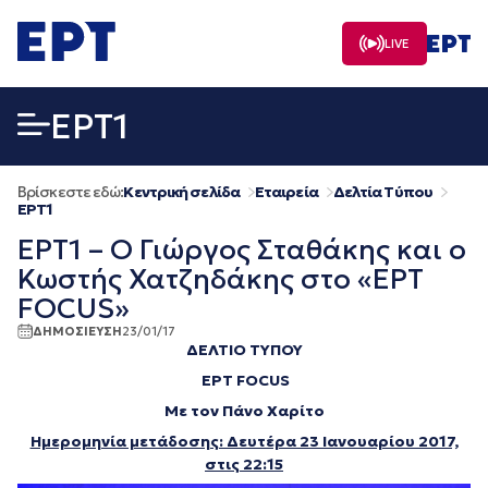
Μετάβαση
σε
LIVE
περιεχόμενο
EΡΤ1
Βρίσκεστε εδώ:
Κεντρική σελίδα
Εταιρεία
Δελτία Τύπου
EΡΤ1
ΕΡΤ1 – Ο Γιώργος Σταθάκης και ο
Κωστής Χατζηδάκης στο «ΕΡΤ
FOCUS»
ΔΗΜΟΣΙΕΥΣΗ
23/01/17
ΔΕΛΤΙΟ ΤΥΠΟΥ
ΕΡΤ
FOCUS
Με τον Πάνο Χαρίτο
Ημερομηνία μετάδοσης: Δευτέρα 23 Ιανουαρίου 2017,
στις 22:15