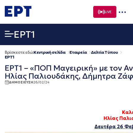
Μετάβαση
σε
LIVE
περιεχόμενο
EΡΤ1
Βρίσκεστε εδώ:
Κεντρική σελίδα
Εταιρεία
Δελτία Τύπου
EΡΤ1
ΕΡΤ1 – «ΠΟΠ Μαγειρική» με τον Αν
Ηλίας Παλιουδάκης, Δήμητρα Ζάφε
ΔΗΜΟΣΙΕΥΣΗ
26/02/24
Καλε
Ηλίας Παλι
Δευτέρα 26 Φε