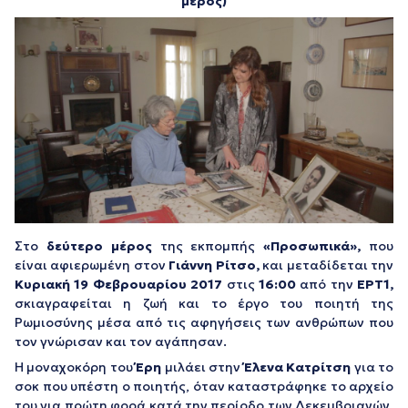
μέρος)
Στο
δεύτερο μέρος
της εκπομπής
«Προσωπικά»,
που
είναι αφιερωμένη στον
Γιάννη Ρίτσο,
και μεταδίδεται την
Κυριακή 19 Φεβρουαρίου 2017
στις
16:00
από την
ΕΡΤ1,
σκιαγραφείται η ζωή και το έργο του ποιητή της
Ρωμιοσύνης μέσα από τις αφηγήσεις των ανθρώπων που
τον γνώρισαν και τον αγάπησαν.
Η μοναχοκόρη του
Έρη
μιλάει στην
Έλενα Κατρίτση
για το
σοκ που υπέστη ο ποιητής, όταν καταστράφηκε το αρχείο
του για πρώτη φορά κατά την περίοδο των Δεκεμβριανών,