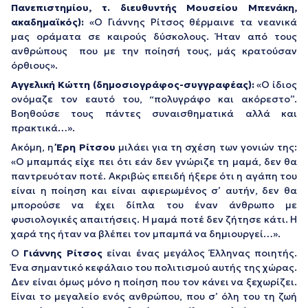
Πανεπιστημίου, τ. διευθυντής Μουσείου Μπενάκη,
ακαδημαϊκός):
«Ο Γιάννης Ρίτσος θέρμαινε τα νεανικά
μας οράματα σε καιρούς δύσκολους. Ήταν από τους
ανθρώπους που με την ποίησή τους, μάς κρατούσαν
όρθιους».
Αγγελική Κώττη (δημοσιογράφος-συγγραφέας):
«Ο ίδιος
ονόμαζε τον εαυτό του, “πολυγράφο και ακόρεστο”.
Βοηθούσε τους πάντες συναισθηματικά αλλά και
πρακτικά…».
Ακόμη, η
Έρη Ρίτσου
μιλάει για τη σχέση των γονιών της:
«Ο μπαμπάς είχε πει ότι εάν δεν γνώριζε τη μαμά, δεν θα
παντρευόταν ποτέ. Ακριβώς επειδή ήξερε ότι η αγάπη του
είναι η ποίηση και είναι αφιερωμένος σ’ αυτήν, δεν θα
μπορούσε να έχει δίπλα του έναν άνθρωπο με
φυσιολογικές απαιτήσεις. Η μαμά ποτέ δεν ζήτησε κάτι. Η
χαρά της ήταν να βλέπει τον μπαμπά να δημιουργεί…».
O
Γιάννης Ρίτσος
είναι ένας μεγάλος Έλληνας ποιητής.
Ένα σημαντικό κεφάλαιο του πολιτισμού αυτής της χώρας.
Δεν είναι όμως μόνο η ποίηση που τον κάνει να ξεχωρίζει.
Είναι το μεγαλείο ενός ανθρώπου, που σ’ όλη του τη ζωή