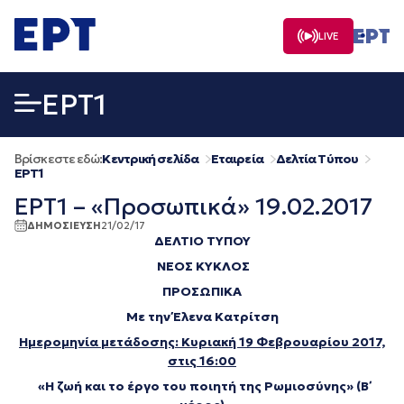
Μετάβαση
σε
LIVE
περιεχόμενο
EΡΤ1
Βρίσκεστε εδώ:
Κεντρική σελίδα
Εταιρεία
Δελτία Τύπου
EΡΤ1
ΕΡΤ1 – «Προσωπικά» 19.02.2017
ΔΗΜΟΣΙΕΥΣΗ
21/02/17
ΔΕΛΤΙΟ ΤΥΠΟΥ
ΝΕΟΣ ΚΥΚΛΟΣ
ΠΡΟΣΩΠΙΚΑ
Με την Έλενα Κατρίτση
Ημερομηνία μετάδοσης: Κυριακή 19 Φεβρουαρίου 2017,
στις 16:00
«Η ζωή και το έργο του ποιητή της Ρωμιοσύνης» (Β΄