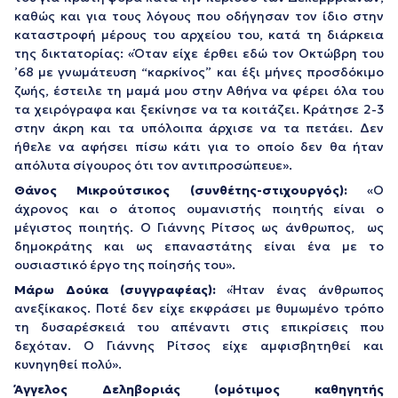
καθώς και για τους λόγους που οδήγησαν τον ίδιο στην
καταστροφή μέρους του αρχείου του, κατά τη διάρκεια
της δικτατορίας: «Όταν είχε έρθει εδώ τον Οκτώβρη του
’68 με γνωμάτευση “καρκίνος” και έξι μήνες προσδόκιμο
ζωής, έστειλε τη μαμά μου στην Αθήνα να φέρει όλα του
τα χειρόγραφα και ξεκίνησε να τα κοιτάζει. Κράτησε 2-3
στην άκρη και τα υπόλοιπα άρχισε να τα πετάει. Δεν
ήθελε να αφήσει πίσω κάτι για το οποίο δεν θα ήταν
απόλυτα σίγουρος ότι τον αντιπροσώπευε».
Θάνος Μικρούτσικος (συνθέτης-στιχουργός):
«Ο
άχρονος και ο άτοπος ουμανιστής ποιητής είναι ο
μέγιστος ποιητής. Ο Γιάννης Ρίτσος ως άνθρωπος, ως
δημοκράτης και ως επαναστάτης είναι ένα με το
ουσιαστικό έργο της ποίησής του».
Μάρω Δούκα (συγγραφέας):
«Ήταν ένας άνθρωπος
ανεξίκακος. Ποτέ δεν είχε εκφράσει με θυμωμένο τρόπο
τη δυσαρέσκειά του απέναντι στις επικρίσεις που
δεχόταν. Ο Γιάννης Ρίτσος είχε αμφισβητηθεί και
κυνηγηθεί πολύ».
Άγγελος Δεληβοριάς (ομότιμος καθηγητής