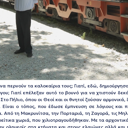
 να περνούν τα καλοκαίρια τους; Γιατί, εδώ, δημιούργησ
υ; Γιατί επέλεξαν αυτό το βουνό για να χτιστούν δεκά
Στο Πήλιο, όπου οι Θεοί και οι θνητοί ζούσαν αρμονικά,
 Είναι ο τόπος, που έδωσε έμπνευση σε λόγιους και π
. Από τη Μακρυνίτσα, την Πορταριά, τη Ζαγορά, τις Μηλ
είτικα χωριά, που χιλιοτραγουδήθηκαν. Με τα αρχοντικά 
αν ολημερίς στα κτήματα και στους ελαιώνες αλλά και 