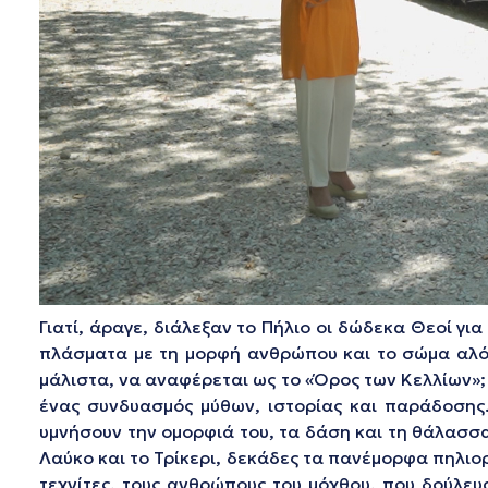
Γιατί, άραγε, διάλεξαν το Πήλιο οι δώδεκα Θεοί για
πλάσματα με τη μορφή ανθρώπου και το σώμα αλόγο
μάλιστα, να αναφέρεται ως το «Όρος των Κελλίων»; 
ένας συνδυασμός μύθων, ιστορίας και παράδοσης.
υμνήσουν την ομορφιά του, τα δάση και τη θάλασσα
Λαύκο και το Τρίκερι, δεκάδες τα πανέμορφα πηλιορ
τεχνίτες, τους ανθρώπους του μόχθου, που δούλευ