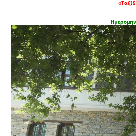
«Ταξίδ
Ημερομηνί