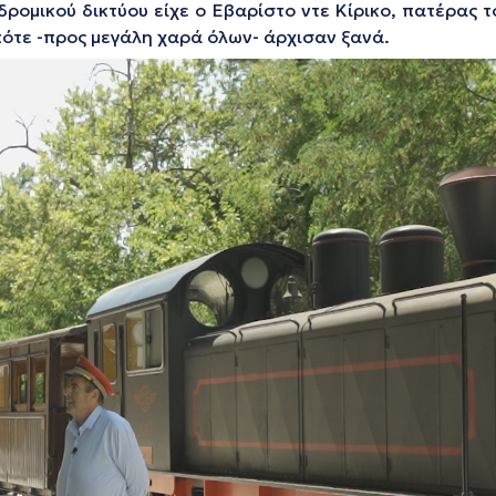
ρομικού δικτύου είχε ο Εβαρίστο ντε Κίρικο, πατέρας τ
πότε -προς μεγάλη χαρά όλων- άρχισαν ξανά.