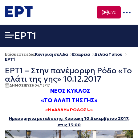
Μετάβαση
σε
LIVE
περιεχόμενο
EΡΤ1
Βρίσκεστε εδώ:
Κεντρική σελίδα
Εταιρεία
Δελτία Τύπου
EΡΤ1
ΕΡΤ1 – Στην πανέμορφη Ρόδο «Το
αλάτι της γης» 10.12.2017
ΔΗΜΟΣΙΕΥΣΗ
04/12/17
ΝΕΟΣ ΚΥΚΛΟΣ
«ΤΟ ΑΛΑΤΙ ΤΗΣ ΓΗΣ»
«Η «ΑΛΛΗ» ΡΟΔΟΣ!..»
Ημερομηνία μετάδοσης: Κυριακή 10 Δεκεμβρίου 2017,
στις 13:00