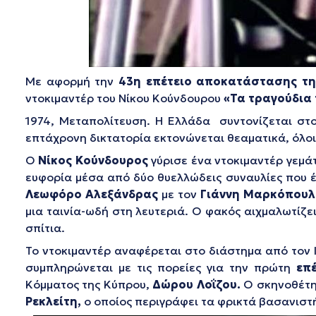
Με αφορμή την
43η επέτειο αποκατάστασης τη
ντοκιμαντέρ του Νίκου Κούνδουρου
«Τα τραγούδια 
1974, Μεταπολίτευση. Η Ελλάδα συντονίζεται στ
επτάχρονη δικτατορία εκτονώνεται θεαματικά, όλοι
Ο
Νίκος Κούνδουρος
γύρισε ένα ντοκιμαντέρ γεμά
ευφορία μέσα από δύο θυελλώδεις συναυλίες που 
Λεωφόρο Αλεξάνδρας
με τον
Γιάννη Μαρκόπουλ
μια ταινία-ωδή στη λευτεριά. Ο φακός αιχμαλωτίζε
σπίτια.
Το ντοκιμαντέρ αναφέρεται στο διάστημα από τον Ιο
συμπληρώνεται με τις πορείες για την πρώτη
επέ
Κόμματος της Κύπρου,
Δώρου Λοΐζου.
Ο σκηνοθέτη
Ρεκλείτη,
ο οποίος περιγράφει τα φρικτά βασανιστήρ