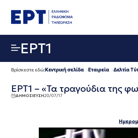
Μετάβαση
σε
περιεχόμενο
EΡΤ1
Βρίσκεστε εδώ:
Κεντρική σελίδα
Εταιρεία
Δελτία Τύ
ΕΡΤ1 – «Τα τραγούδια της φω
ΔΗΜΟΣΙΕΥΣΗ
20/07/17
Ημερομη