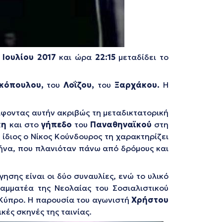
 Ιουλίου 2017
και ώρα
22:15
μεταδίδει το
κόπουλου,
του
Λοΐζου,
του
Ξαρχάκου.
Η
άφοντας αυτήν ακριβώς τη μεταδικτατορική
κη
και στο
γήπεδο
του
Παναθηναϊκού
στη
 ίδιος ο Νίκος Κούνδουρος τη χαρακτηρίζει
θήνα, που πλανιόταν πάνω από δρόμους και
ησης είναι οι δύο συναυλίες, ενώ το υλικό
αμματέα της Νεολαίας του Σοσιαλιστικού
 Κύπρο. Η παρουσία του αγωνιστή
Χρήστου
κές σκηνές της ταινίας.