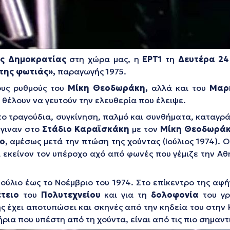
ς Δημοκρατίας
στη χώρα μας, η
ΕΡΤ1
τη
Δευτέρα 24
της φωτιάς»,
παραγωγής 1975.
ους ρυθμούς του
Μίκη Θεοδωράκη,
αλλά και του
Μαρ
 θέλουν να γευτούν την ελευθερία που έλειψε.
το τραγούδια, συγκίνηση, παλμό και συνθήματα, καταγρ
έγιναν στο
Στάδιο Καραϊσκάκη
με τον
Μίκη Θεοδωρά
ο,
αμέσως μετά την πτώση της χούντας (Ιούλιος 1974). Ο
ι εκείνον τον υπέροχο αχό από φωνές που γέμιζε την Α
ύλιο έως το Νοέμβριο του 1974. Στο επίκεντρο της αφήγ
τειο
του
Πολυτεχνείου
και για τη
δολοφονία
του γρ
ς έχει αποτυπώσει και σκηνές από την κηδεία του στην
ια που υπέστη από τη χούντα, είναι από τις πιο σημαντι