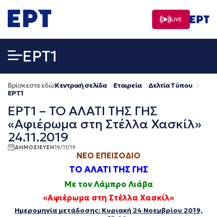
Μετάβαση
σε
LIVE
περιεχόμενο
EΡΤ1
Βρίσκεστε εδώ:
Κεντρική σελίδα
Εταιρεία
Δελτία Τύπου
EΡΤ1
ΕΡΤ1 – ΤΟ ΑΛΑΤΙ ΤΗΣ ΓΗΣ
«Αφιέρωμα στη Στέλλα Χασκίλ»
24.11.2019
ΔΗΜΟΣΙΕΥΣΗ
19/11/19
ΝΕΟ ΕΠΕΙΣΟΔΙΟ
ΤΟ ΑΛΑΤΙ ΤΗΣ ΓΗΣ
Με τον Λάμπρο Λιάβα
«Αφιέρωμα στη Στέλλα Χασκίλ»
Ημερομηνία μετάδοσης: Κυριακή 24 Νοεμβρίου 2019,