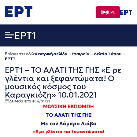
Μετάβαση
σε
LIVE
περιεχόμενο
EΡΤ1
Βρίσκεστε εδώ:
Κεντρική σελίδα
Εταιρεία
Δελτία Τύπου
EΡΤ1
ΕΡΤ1 – ΤΟ ΑΛΑΤΙ ΤΗΣ ΓΗΣ «Ε ρε
γλέντια και ξεφαντώματα! Ο
μουσικός κόσμος του
Καραγκιόζη» 10.01.2021
ΔΗΜΟΣΙΕΥΣΗ
04/01/21
ΜΟΥΣΙΚΗ ΕΚΠΟΜΠΗ
ΤΟ ΑΛΑΤΙ ΤΗΣ ΓΗΣ
Με τον Λάμπρο Λιάβα
«Ε ρε γλέντια και ξεφαντώματα!