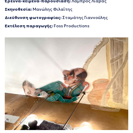
Έρευνα-κείμενα-παρουσίαση:
Λάμπρος Λιάβας
Σκηνοθεσία:
Μανώλης Φιλαΐτης
Διεύθυνση φωτογραφίας:
Σταμάτης Γιαννούλης
Εκτέλεση παραγωγής:
Foss Productions