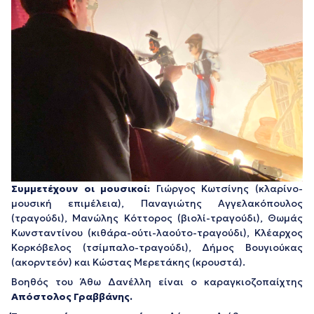
Συμμετέχουν οι μουσικοί:
Γιώργος Κωτσίνης (κλαρίνο-
μουσική επιμέλεια), Παναγιώτης Αγγελακόπουλος
(τραγούδι), Μανώλης Κόττορος (βιολί-τραγούδι), Θωμάς
Κωνσταντίνου (κιθάρα-ούτι-λαούτο-τραγούδι), Κλέαρχος
Koρκόβελος (τσίμπαλο-τραγούδι), Δήμος Βουγιούκας
(ακορντεόν) και Κώστας Μερετάκης (κρουστά).
Βοηθός του Άθω Δανέλλη είναι ο καραγκιοζοπαίχτης
Απόστολος Γραββάνης.