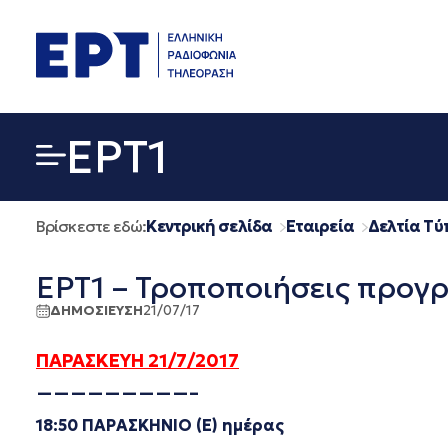
Μετάβαση
σε
περιεχόμενο
EΡΤ1
Βρίσκεστε εδώ:
Κεντρική σελίδα
Εταιρεία
Δελτία Τύ
ΕΡΤ1 – Τροποποιήσεις προγρ
ΔΗΜΟΣΙΕΥΣΗ
21/07/17
ΠΑΡΑΣΚΕΥΗ 21/7/2017
—————————–
18:50 ΠΑΡΑΣΚΗΝΙΟ (Ε) ημέρας