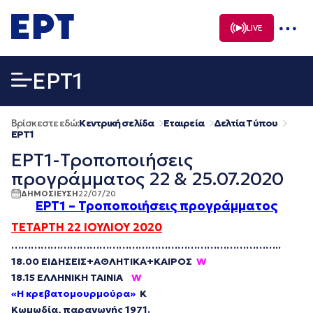
Μετάβαση
σε
LIVE
περιεχόμενο
EΡΤ1
Βρίσκεστε εδώ:
Κεντρική σελίδα
Εταιρεία
Δελτία Τύπου
EΡΤ1
ΕΡΤ1-Τροποποιήσεις
προγράμματος 22 & 25.07.2020
ΔΗΜΟΣΙΕΥΣΗ
22/07/20
ΕΡΤ1 – Τροποποιήσεις προγράμματος
ΤΕΤΑΡΤΗ 22 ΙΟΥΛΙΟΥ 2020
…………………………
…………………………
…………………..
18.00 ΕΙΔΗΣΕΙΣ+ΑΘΛΗΤΙΚΑ+ΚΑΙΡΟΣ
W
18.15 ΕΛΛΗΝΙΚΗ ΤΑΙΝΙΑ
W
«Η κρεβατομουρμούρα»
K
Κωμωδία, παραγωγής 1971.