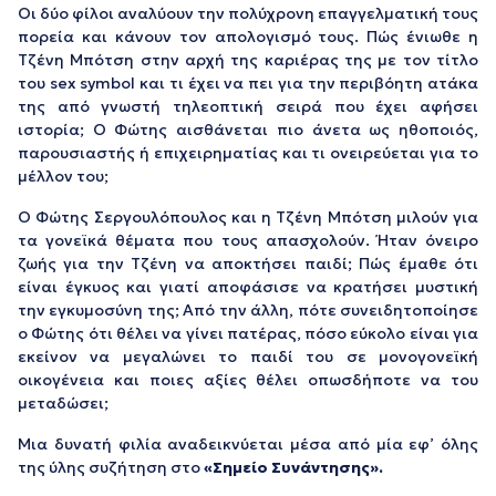
Οι δύο φίλοι αναλύουν την πολύχρονη επαγγελματική τους
πορεία και κάνουν τον απολογισμό τους. Πώς ένιωθε η
Τζένη Μπότση στην αρχή της καριέρας της με τον τίτλο
του sex symbol και τι έχει να πει για την περιβόητη ατάκα
της από γνωστή τηλεοπτική σειρά που έχει αφήσει
ιστορία; Ο Φώτης αισθάνεται πιο άνετα ως ηθοποιός,
παρουσιαστής ή επιχειρηματίας και τι ονειρεύεται για το
μέλλον του;
Ο Φώτης Σεργουλόπουλος και η Τζένη Μπότση μιλoύν για
τα γονεϊκά θέματα που τους απασχολούν. Ήταν όνειρο
ζωής για την Τζένη να αποκτήσει παιδί; Πώς έμαθε ότι
είναι έγκυος και γιατί αποφάσισε να κρατήσει μυστική
την εγκυμοσύνη της; Από την άλλη, πότε συνειδητοποίησε
ο Φώτης ότι θέλει να γίνει πατέρας, πόσο εύκολο είναι για
εκείνον να μεγαλώνει το παιδί του σε μονογονεϊκή
οικογένεια και ποιες αξίες θέλει οπωσδήποτε να του
μεταδώσει;
Μια δυνατή φιλία αναδεικνύεται μέσα από μία εφ’ όλης
της ύλης συζήτηση στο
«Σημείο Συνάντησης».