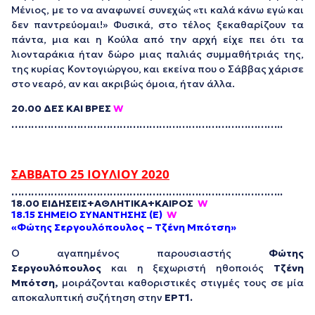
Μένιος, με το να αναφωνεί συνεχώς «τι καλά κάνω εγώ και
δεν παντρεύομαι!» Φυσικά, στο τέλος ξεκαθαρίζουν τα
πάντα, μια και η Κούλα από την αρχή είχε πει ότι τα
λιονταράκια ήταν δώρο μιας παλιάς συμμαθήτριάς της,
της κυρίας Κοντογιώργου, και εκείνα που ο Σάββας χάρισε
στο νεαρό, αν και ακριβώς όμοια, ήταν άλλα.
20.00 ΔΕΣ ΚΑΙ ΒΡΕΣ
W
…………………………
…………………………
…………………..
ΣΑΒΒΑΤΟ 25 ΙΟΥΛΙΟΥ 2020
…………………………
…………………………
…………………..
18.00 ΕΙΔΗΣΕΙΣ+ΑΘΛΗΤΙΚΑ+ΚΑΙΡΟΣ
W
18.15 ΣΗΜΕΙΟ ΣΥΝΑΝΤΗΣΗΣ (Ε)
W
«Φώτης Σεργουλόπουλος – Τζένη Μπότση»
Ο αγαπημένος παρουσιαστής
Φώτης
Σεργουλόπουλος
και η ξεχωριστή ηθοποιός
Τζένη
Μπότση,
μοιράζονται καθοριστικές στιγμές τους σε μία
αποκαλυπτική συζήτηση στην
ΕΡΤ1.