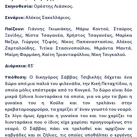
Σκηνοθεσία:
Ορέστης Λιάσκος.
Σενάριο:
Αλέκος Σακελλάριος.
Παίζουν:
Γιάννης Γκιωνάκης, Μάρω Κοντού, Σταύρος
Ξενίδης, Νίστα Τσαγανέα, Χρήστος Τσαγανέας, Μαρίκα
Νεζερ, Γιώργος Τζιφός, Νίκος Παπαναστασίου, Αλέκος
Ζαρταλούδης, Τιτίκα Στασινοπούλου, Μιράντα Μαντά,
Μαίρη Φαρμάκη, Καίτη Τριανταφύλλου, Νίκη Τσιγκαλού.
Διάρκεια:
83΄
Υπόθεση:
Ο δικηγόρος Σάββας Τσιβικλής δέχεται ένα
δώρο από μια παλιά του φιλενάδα, την Κική Πεταχτίδου, η
οποία μόλις επέστρεψε από το Κονγκό. Το δώρο είναι δύο
μικρά ξύλινα λιονταράκια τα οποία, για να μην τα βρει η
γυναίκα του η Κούλα και τον τρελάνει στην
κρεβατομουρμούρα, τα χαρίζει σ’ έναν γνωστό του νεαρό.
Σε λίγο όμως έρχεται η γυναίκα του και του χαρίζει τα
λιονταράκια που ο ίδιος είχε χαρίσει προηγουμένως στο
νεαρό. Ο Σάββας πάει να τρελαθεί και αρχίζουν οι
καβγάδες και οι ζήλιες, τις οποίες υποθάλπει ο εργένης