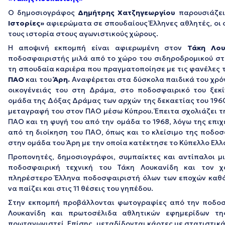
Ο δημοσιογράφος
Δημήτρης Χατζηγεωργίου
παρουσιάζει
Ιστορίες»
αφιερώματα σε σπουδαίους Έλληνες αθλητές, οι ο
τους ιστορία στους αγωνιστικούς χώρους.
Η αποψινή εκπομπή είναι αφιερωμένη στον
Τάκη Λου
ποδοσφαιριστής μιλά από το χώρο του σιδηροδρομικού σ
τη σπουδαία καριέρα που πραγματοποίησε με τις φανέλες 
ΠΑΟ
και του
Άρη.
Αναφέρεται στα δύσκολα παιδικά του χρόν
οικογένειάς του στη Δράμα, στο ποδοσφαιρικό του ξεκ
ομάδα της Δόξας Δράμας των αρχών της δεκαετίας του 1960
μεταγραφή του στον ΠΑΟ μέσω Κύπρου. Έπειτα σχολιάζει τ
ΠΑΟ και τη φυγή του από την ομάδα το 1968, λόγω της επι
από τη διοίκηση του ΠΑΟ, όπως και το κλείσιμο της ποδοσ
στην ομάδα του Άρη με την οποία κατέκτησε το Κύπελλο Ελλ
Προπονητές, δημοσιογράφοι, συμπαίκτες και αντίπαλοι μι
ποδοσφαιρική τεχνική του Τάκη Λουκανίδη και τον χ
πληρέστερο Έλληνα ποδοσφαιριστή όλων των εποχών καθό
να παίζει και στις 11 θέσεις του γηπέδου.
Στην εκπομπή προβάλλονται φωτογραφίες από την ποδοσ
Λουκανίδη και πρωτοσέλιδα αθλητικών εφημερίδων τη
πρωταγωνιστεί. Επίσης, μεταδίδονται κάρτες με στατιστικά