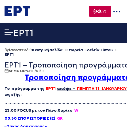
Μετάβαση
σε
LIVE
περιεχόμενο
EΡΤ1
Βρίσκεστε εδώ:
Κεντρική σελίδα
Εταιρεία
Δελτία Τύπου
EΡΤ1
ΕΡΤ1 – Τροποποίηση προγράμματος
ΔΗΜΟΣΙΕΥΣΗ
11/01/18
Τροποποίηση προγράμματο
Το πρόγραμμα της
ΕΡΤ1
απόψε –
ΠΕΜΠΤΗ 11 ΙΑΝΟΥΑΡΙΟΥ
ως εξής:
…………………………………………………………………………………
23.00 FOCUS με τον Πάνο Χαρίτο
W
00.30 ΣΠΟΡ ΙΣΤΟΡΙΕΣ (Ε)
GR
«Τάκης Λουκανίδης»