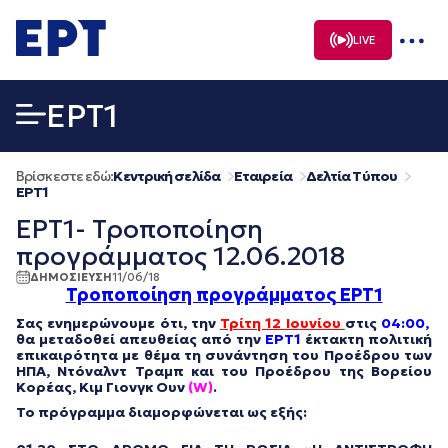
Μετάβαση
σε
LIVE
περιεχόμενο
EΡΤ1
Βρίσκεστε εδώ:
Κεντρική σελίδα
Εταιρεία
Δελτία Τύπου
EΡΤ1
ΕΡΤ1- Τροποποίηση
προγράμματος 12.06.2018
ΔΗΜΟΣΙΕΥΣΗ
11/06/18
Τροποποίηση προγράμματος ΕΡΤ1
Σας ενημερώνουμε ότι, την
Τρίτη 12 Ιουνίου
στις
04:00,
θα μεταδοθεί απευθείας από την
ΕΡΤ1
έκτακτη πολιτική
επικαιρότητα με θέμα τη συνάντηση του Προέδρου των
ΗΠΑ, Ντόναλντ Τραμπ και του Προέδρου της Βορείου
Κορέας, Κιμ Γιονγκ Ουν
(W)
.
Το πρόγραμμα διαμορφώνεται ως εξής: