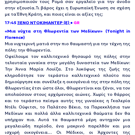
χρησιμοποιούν τους Ρομά σαν εργαλείο για την άνοδο
στην εξουσία.
Τι βάρος έχει η Ευρωπαϊκή Ένωση σε σχέση
με τα Έθνη Κράτη, και ποιες είναι οι αξίες της;
17:45
ΞΕΝΟ ΝΤΟΚΙΜΑΝΤΕΡ (Ε)
●
GR
«Μια νύχτα στη Φλωρεντία των Μεδίκων» (Tonight in
Florence)
Μια νυχτερινή ματιά στην πιο θαυμαστή για την τέχνη της
πόλη: την Φλωρεντία.
Οφείλουμε τον καλλιτεχνικό θησαυρό της πόλης στην
τελευταία γυναίκα στην μεγάλη δυναστεία των Μεδίκων:
Την Άννα Μαρία
Λουίζα
. Στο λυκόφως της ζωής της
κληροδότησε τον τεράστιο καλλιτεχνικό πλούτο που
δημιούργησε και συνέλεξε η οικογένειά της στην πόλη της
Φλωρεντίας έτσι ώστε όλοι,
Φλωρεντίνοι
και ξένοι, να τον
απολαύσουν στους ερχόμενους αιώνες. Χωρίς το θάρρος
και το τεράστιο πείσμα αυτής της γυναίκας η
Γκαλερία
Ντέλι
Ούφιτσι
, το
Παλάτσο
Βέκιο
, τα Παρεκκλήσια των
Μεδίκων και πολλά άλλα καλλιτεχνικά θαύματα δεν θα
υπήρχαν πια. Αυτά τα θαυμαστά μέρη αντηχούν μια
μεγαλειώδη περίοδο, ένα μακρινό παρελθόν και μια
ισχυρή οικογένεια… Οι Μέδικοι, οι Άρχοντες της