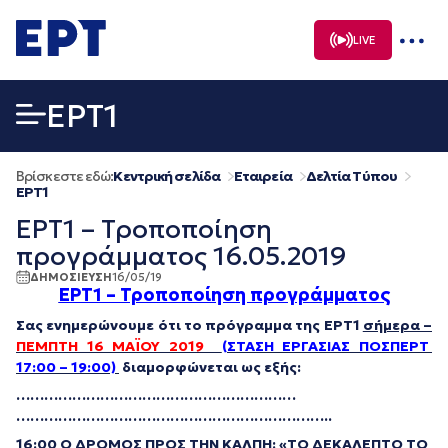
Μετάβαση
σε
LIVE
περιεχόμενο
EΡΤ1
Βρίσκεστε εδώ:
Κεντρική σελίδα
Εταιρεία
Δελτία Τύπου
EΡΤ1
ΕΡΤ1 – Τροποποίηση
προγράμματος 16.05.2019
ΔΗΜΟΣΙΕΥΣΗ
16/05/19
ΕΡΤ1 – Τροποποίηση προγράμματος
Σας ενημερώνουμε ότι το πρόγραμμα της ΕΡΤ1
σήμερα –
ΠΕΜΠΤΗ 16 ΜΑΪΟΥ 2019
(ΣΤΑΣΗ ΕΡΓΑΣΙΑΣ ΠΟΣΠΕΡΤ
17:00 – 19:00)
διαμορφώνεται ως εξής:
…………………………
…………………………
…………………………
…………………………
……..
16:00 O ΔΡΟΜΟΣ ΠΡΟΣ ΤΗΝ ΚΑΛΠΗ: «ΤΟ ΔΕΚΑΛΕΠΤΟ ΤΟ