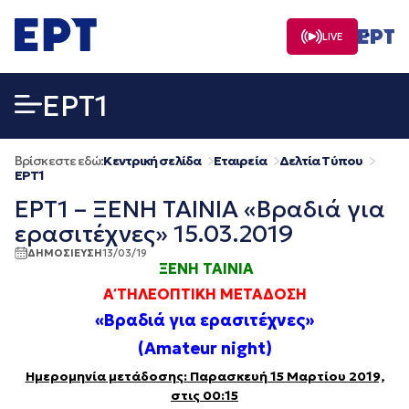
Μετάβαση
σε
LIVE
περιεχόμενο
EΡΤ1
Βρίσκεστε εδώ:
Κεντρική σελίδα
Εταιρεία
Δελτία Τύπου
EΡΤ1
ΕΡΤ1 – ΞΕΝΗ ΤΑΙΝΙΑ «Βραδιά για
ερασιτέχνες» 15.03.2019
ΔΗΜΟΣΙΕΥΣΗ
13/03/19
ΞΕΝΗ ΤΑΙΝΙΑ
Α΄ ΤΗΛΕΟΠΤΙΚΗ ΜΕΤΑΔΟΣΗ
«Βραδιά για ερασιτέχνες»
(Amateur night
)
Ημερομηνία μετάδοσης: Παρασκευή 15 Μαρτίου 2019,
στις 00:15