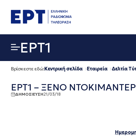
Μετάβαση
σε
περιεχόμενο
EΡΤ1
Βρίσκεστε εδώ:
Κεντρική σελίδα
Εταιρεία
Δελτία Τύ
ΕΡΤ1 – ΞΕΝΟ ΝΤΟΚΙΜΑΝΤΕΡ 
ΔΗΜΟΣΙΕΥΣΗ
21/03/18
Ημερομη