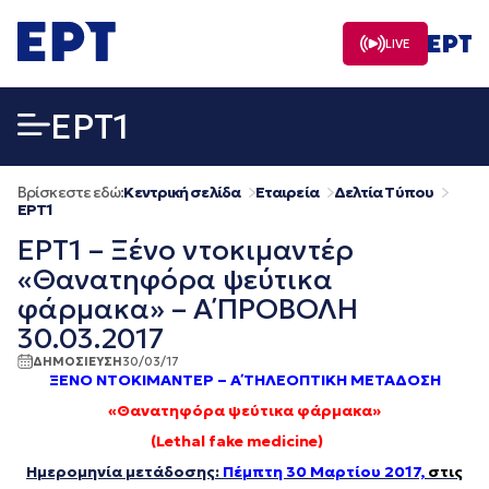
Μετάβαση
σε
LIVE
περιεχόμενο
EΡΤ1
Βρίσκεστε εδώ:
Κεντρική σελίδα
Εταιρεία
Δελτία Τύπου
EΡΤ1
ΕΡΤ1 – Ξένο ντοκιμαντέρ
«Θανατηφόρα ψεύτικα
φάρμακα» – Α΄ ΠΡΟΒΟΛΗ
30.03.2017
ΔΗΜΟΣΙΕΥΣΗ
30/03/17
ΞΕΝΟ ΝΤΟΚΙΜΑΝΤΕΡ – Α΄ ΤΗΛΕΟΠΤΙΚΗ ΜΕΤΑΔΟΣΗ
«Θανατηφόρα ψεύτικα φάρμακα»
(
Lethal
fake
medicine
)
Ημερομηνία μετάδοσης:
Πέμπτη 30 Μαρτίου 2017,
στις