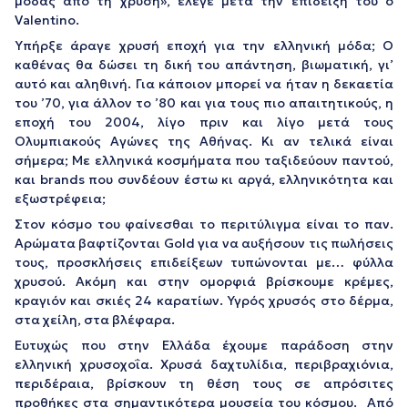
μόδας από τη χρυσή», έλεγε μετά την επίδειξη του ο
Valentino.
Υπήρξε άραγε χρυσή εποχή για την ελληνική μόδα; Ο
καθένας θα δώσει τη δική του απάντηση, βιωματική, γι’
αυτό και αληθινή. Για κάποιον μπορεί να ήταν η δεκαετία
του ’70, για άλλον το ’80 και για τους πιο απαιτητικούς, η
εποχή του 2004, λίγο πριν και λίγο μετά τους
Ολυμπιακούς Αγώνες της Αθήνας. Κι αν τελικά είναι
σήμερα; Με ελληνικά κοσμήματα που ταξιδεύουν παντού,
και brands που συνδέουν έστω κι αργά, ελληνικότητα και
εξωστρέφεια;
Στον κόσμο του φαίνεσθαι το περιτύλιγμα είναι το παν.
Αρώματα βαφτίζονται Gold για να αυξήσουν τις πωλήσεις
τους, προσκλήσεις επιδείξεων τυπώνονται με… φύλλα
χρυσού. Ακόμη και στην ομορφιά βρίσκουμε κρέμες,
κραγιόν και σκιές 24 καρατίων. Υγρός χρυσός στο δέρμα,
στα χείλη, στα βλέφαρα.
Ευτυχώς που στην Ελλάδα έχουμε παράδοση στην
ελληνική χρυσοχοΐα. Χρυσά δαχτυλίδια, περιβραχιόνια,
περιδέραια, βρίσκουν τη θέση τους σε απρόσιτες
προθήκες στα σημαντικότερα μουσεία του κόσμου. Από