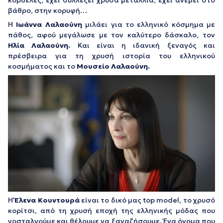
κορδέλες, έχει συλλέξει χρυσά μετάλλια, έχει ανέβει στο
βάθρο, στην κορυφή…
Η
Ιωάννα Λαλαούνη
μιλάει για το ελληνικό κόσμημα με
πάθος, αφού μεγάλωσε με τον καλύτερο δάσκαλο, τον
Ηλία Λαλαούνη.
Και είναι η ιδανική ξεναγός και
πρέσβειρα για τη χρυσή ιστορία του ελληνικού
κοσμήματος και το
Μουσείο Λαλαούνη.
H
Έλενα Κουντουρά
είναι το δικό μας top model, το χρυσό
κορίτσι, από τη χρυσή εποχή της ελληνικής μόδας που
νοσταλγούμε και θέλουμε να ξαναζήσουμε. Ένα όνομα που