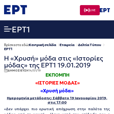
Μετάβαση
σε
LIVE
περιεχόμενο
EΡΤ1
Βρίσκεστε εδώ:
Κεντρική σελίδα
Εταιρεία
Δελτία Τύπου
EΡΤ1
Η «Χρυσή» μόδα στις «Ιστορίες
μόδας» της ΕΡΤ1 19.01.2019
ΔΗΜΟΣΙΕΥΣΗ
14/01/19
ΕΚΠΟΜΠΗ
«ΙΣΤΟΡΙΕΣ ΜΟΔΑΣ»
«Χρυσή μόδα»
Ημερομηνία μετάδοσης: Σάββατο 19 Ιανουαρίου 2019,
στις 17:00
«Δεν υπάρχει πιο ερωτική απόχρωση στην παλέτα της