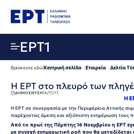
Μετάβαση
σε
περιεχόμενο
EΡΤ1
Βρίσκεστε εδώ:
Κεντρική σελίδα
Εταιρεία
Δελτία Τύ
Η ΕΡΤ στο πλευρό των πληγέ
ΔΗΜΟΣΙΕΥΣΗ
16/11/17
Η Ε
Η ΕΡΤ σε συνεργασία με την Περιφέρεια Αττικής συ
παρέχοντας άμεση και αξιόπιστη ενημέρωση τους πο
Από το πρωί της Πέμπτης 16 Νοεμβρίου
η
ΕΡΤ
εγ
με συνεχή ενημερωτική ροή που θα μεταδίδεται