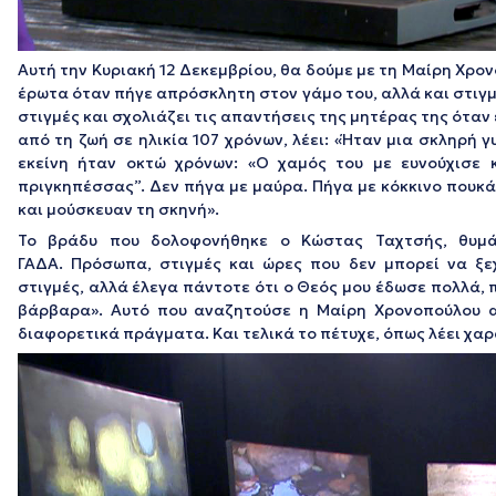
Αυτή την Κυριακή 12 Δεκεμβρίου, θα δούμε με τη Μαίρη Χρο
έρωτα όταν πήγε απρόσκλητη στον γάμο του, αλλά και στιγμι
στιγμές και σχολιάζει τις απαντήσεις της μητέρας της όταν
από τη ζωή σε ηλικία 107 χρόνων, λέει:
«Ήταν μια σκληρή γ
εκείνη ήταν οκτώ χρόνων:
«Ο χαμός του με ευνούχισε κ
πριγκηπέσσας”. Δεν πήγα με μαύρα. Πήγα με κόκκινο πουκά
και μούσκευαν τη σκηνή».
Το βράδυ που δολοφονήθηκε ο Κώστας Ταχτσής, θυμάτ
ΓΑΔΑ. Πρόσωπα, στιγμές και ώρες που δεν μπορεί να ξε
στιγμές, αλλά έλεγα πάντοτε ότι ο Θεός μου έδωσε πολλά,
βάρβαρα».
Αυτό που αναζητούσε η Μαίρη Χρονοπούλου απ
διαφορετικά πράγματα. Και τελικά το πέτυχε, όπως λέει χα