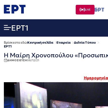
Μετάβαση
σε
LIVE
περιεχόμενο
EΡΤ1
Βρίσκεστε εδώ:
Κεντρική σελίδα
Εταιρεία
Δελτία Τύπου
EΡΤ1
Η Μαίρη Χρονοπούλου «Προσωπικά»
ΔΗΜΟΣΙΕΥΣΗ
06/12/21
Ημερομηνία 