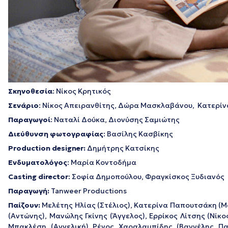
Σκηνοθεσία
: Νίκος Κρητικός
Σενάριο
: Νίκος Απειρανθίτης, Δώρα Μασκλαβάνου, Κατερίν
Παραγωγοί
: Ναταλί Δούκα, Διονύσης Σαμιώτης
Διεύθυνση φωτογραφίας
: Βασίλης Κασβίκης
Production designer:
Δημήτρης Κατσίκης
Ενδυματολόγος
: Μαρία Κοντοδήμα
Casting director
: Σοφία Δημοπούλου, Φραγκίσκος Ξυδιανός
Παραγωγή:
Tanweer Productions
Παίζουν:
Μελέτης Ηλίας (Στέλιος), Κατερίνα Παπουτσάκη (Μ
(Αντώνης), Μανώλης Γκίνης (Άγγελος), Ερρίκος Λίτσης (Νί
Μπακλέση (Αγγελική) Ρένος Χαραλαμπίδης (Βαγγέλης Πα