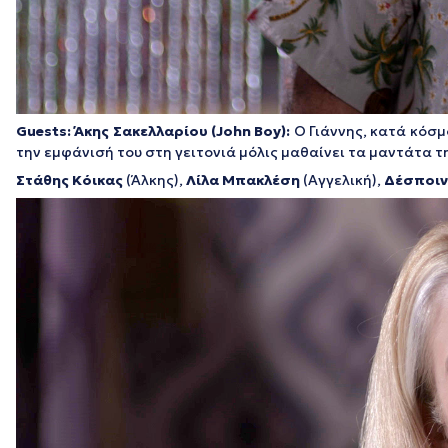
Guests
:
Άκης Σακελλαρίου
(
John Boy
):
Ο Γιάννης, κατά κόσ
την εμφάνισή του στη γειτονιά μόλις μαθαίνει τα μαντάτα τ
Στάθης Κόικας
(Άλκης),
Λίλα Μπακλέση
(Αγγελική),
Δέσποιν