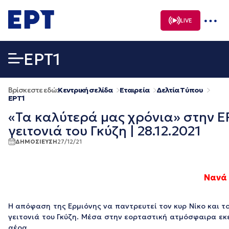
Μετάβαση
σε
LIVE
περιεχόμενο
EΡΤ1
Βρίσκεστε εδώ:
Κεντρική σελίδα
Εταιρεία
Δελτία Τύπου
EΡΤ1
«Τα καλύτερά μας χρόνια» στην ΕΡ
γειτονιά του Γκύζη | 28.12.2021
ΔΗΜΟΣΙΕΥΣΗ
27/12/21
Νανά 
Η απόφαση της Ερμιόνης να παντρευτεί τον κυρ Νίκο και τ
γειτονιά του Γκύζη. Μέσα στην εορταστική ατμόσφαιρα εκε
αέρα…