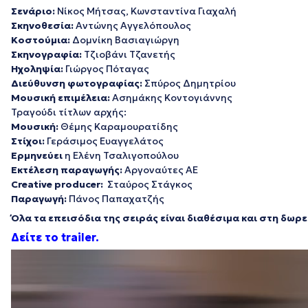
Σενάριο:
Nίκος Μήτσας, Κωνσταντίνα Γιαχαλή
Σκηνοθεσία:
Αντώνης Αγγελόπουλος
Κοστούμια:
Δομνίκη Βασιαγιώργη
Σκηνογραφία:
Τζιοβάνι Τζανετής
Ηχοληψία:
Γιώργος Πόταγας
Διεύθυνση φωτογραφίας:
Σπύρος Δημητρίου
Μουσική επιμέλεια:
Ασημάκης Κοντογιάννης
Τραγούδι τίτλων αρχής:
Μουσική:
Θέμης Καραμουρατίδης
Στίχοι:
Γεράσιμος Ευαγγελάτος
Ερμηνεύει
η Ελένη Τσαλιγοπούλου
Εκτέλεση παραγωγής:
Αργοναύτες ΑΕ
Creative
producer:
Σταύρος Στάγκος
Παραγωγή:
Πάνος Παπαχατζής
Όλα τα επεισόδια της σειράς είναι διαθέσιμα και στη δω
Δείτε το trailer.
Πρόγραμμα
Αναπαραγωγής
Βίντεο