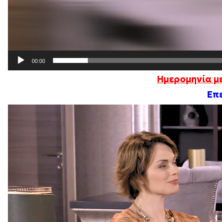
00:00
Ημερομηνία μ
Επε