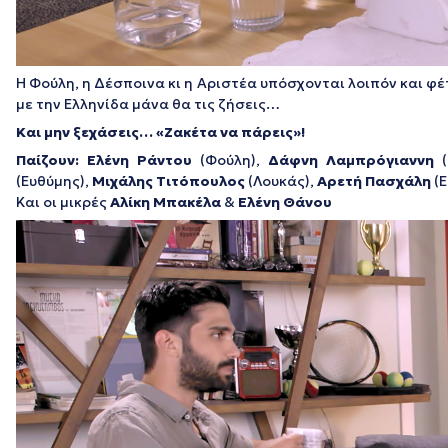
Η Φούλη, η Δέσποινα κι η Αριστέα υπόσχονται λοιπόν και φ
με την Ελληνίδα μάνα θα τις ζήσεις…
Και μην ξεχάσεις… «Ζακέτα να πάρεις»!
Παίζουν: Ελένη Ράντου
(Φούλη),
Δάφνη Λαμπρόγιαννη
(
(Ευθύμης),
Μιχάλης Τιτόπουλος
(Λουκάς),
Αρετή Πασχάλη
(Ε
Και οι μικρές
Αλίκη Μπακέλα
&
Ελένη Θάνου