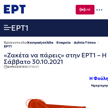
Μετάβαση
σε
LIVE
περιεχόμενο
EΡΤ1
Βρίσκεστε εδώ:
Κεντρική σελίδα
Εταιρεία
Δελτία Τύπου
EΡΤ1
«Ζακέτα να πάρεις» στην ΕΡΤ1 – 
Σάββατο 30.10.2021
ΔΗΜΟΣΙΕΥΣΗ
27/10/21
Η Φούλη
Ημερομην