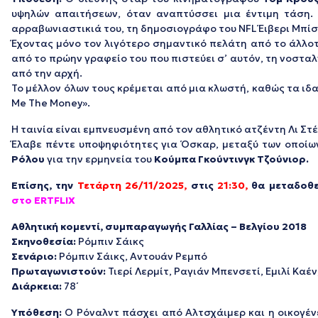
υψηλών απαιτήσεων, όταν αναπτύσσει μια έντιμη τάση. 
αρραβωνιαστικιά του, τη δημοσιογράφο του NFL Έιβερι Μπίσ
Έχοντας μόνο τον λιγότερο σημαντικό πελάτη από το άλλοτε
από το πρώην γραφείο του που πιστεύει σ’ αυτόν, τη νοσταλ
από την αρχή.
Το μέλλον όλων τους κρέμεται από μια κλωστή, καθώς τα ιδ
Me The Money».
Η ταινία είναι εμπνευσμένη από τον αθλητικό ατζέντη Λι Στ
Έλαβε πέντε υποψηφιότητες για Όσκαρ, μεταξύ των οποίων 
Ρόλου
για την ερμηνεία του
Κούμπα Γκούντινγκ Τζούνιορ.
Επίσης, την
Τετάρτη 26/11/2025,
στις
21:30,
θα μεταδοθ
στο ERTFLIX
Αθλητική κομεντί, συμπαραγωγής Γαλλίας – Βελγίου 2018
Σκηνοθεσία:
Ρόμπιν Σάικς
Σενάριο:
Ρόμπιν Σάικς, Αντουάν Ρεμπό
Πρωταγωνιστούν:
Τιερί Λερμίτ, Ραγιάν Μπενσετί, Εμιλί Καέν
Διάρκεια:
78΄
Υπόθεση:
Ο Ρόναλντ πάσχει από Αλτσχάιμερ και η οικογένει