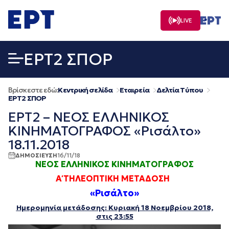
Μετάβαση
σε
LIVE
περιεχόμενο
EΡΤ2 ΣΠΟΡ
Βρίσκεστε εδώ:
Κεντρική σελίδα
Εταιρεία
Δελτία Τύπου
EΡΤ2 ΣΠΟΡ
ΕΡΤ2 – ΝΕΟΣ ΕΛΛΗΝΙΚΟΣ
ΚΙΝΗΜΑΤΟΓΡΑΦΟΣ «Ρισάλτο»
18.11.2018
ΔΗΜΟΣΙΕΥΣΗ
16/11/18
ΝΕΟΣ ΕΛΛΗΝΙΚΟΣ ΚΙΝΗΜΑΤΟΓΡΑΦΟΣ
Α΄ ΤΗΛΕΟΠΤΙΚΗ ΜΕΤΑΔΟΣΗ
«Ρισάλτο»
Ημερομηνία μετάδοσης: Κυριακή 18 Νοεμβρί
ου
2018,
στις 23:55