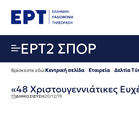
Μετάβαση
σε
περιεχόμενο
EΡΤ2 ΣΠΟΡ
Βρίσκεστε εδώ:
Κεντρική σελίδα
Εταιρεία
Δελτία Τύ
«48 Χριστουγεννιάτικες Ευχ
ΔΗΜΟΣΙΕΥΣΗ
20/12/19