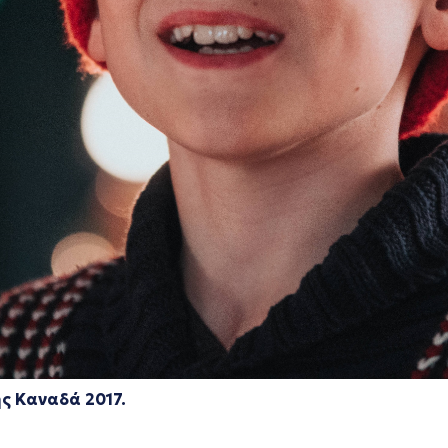
ής Καναδά
2017.