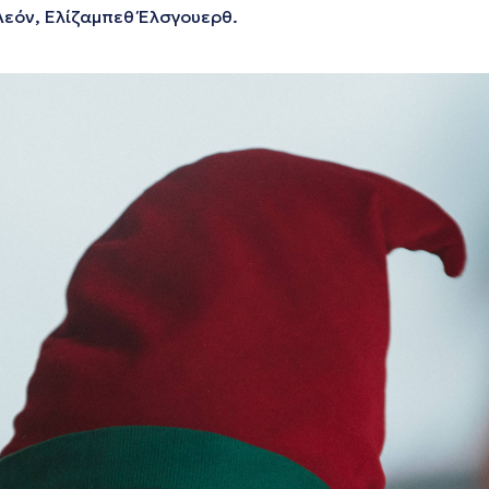
Λεόν, Ελίζαμπεθ Έλσγουερθ.