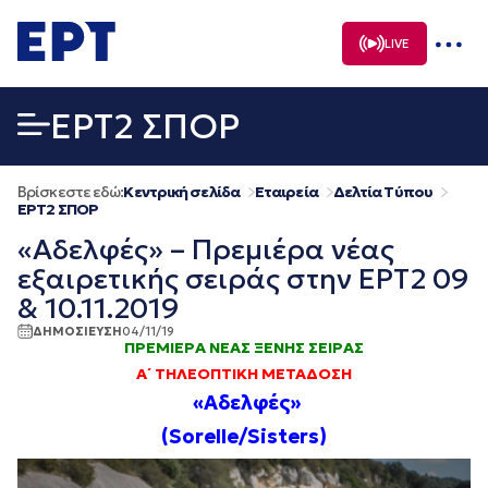
Μετάβαση
σε
LIVE
περιεχόμενο
EΡΤ2 ΣΠΟΡ
Βρίσκεστε εδώ:
Κεντρική σελίδα
Εταιρεία
Δελτία Τύπου
EΡΤ2 ΣΠΟΡ
«Αδελφές» – Πρεμιέρα νέας
εξαιρετικής σειράς στην ΕΡΤ2 09
& 10.11.2019
ΔΗΜΟΣΙΕΥΣΗ
04/11/19
ΠΡΕΜΙΕΡΑ
ΝΕΑΣ
ΞΕΝΗΣ ΣΕΙΡΑΣ
A
΄ ΤΗΛΕΟΠΤΙΚΗ ΜΕΤΑΔΟΣΗ
«Αδελφές
»
(Sorelle/Sisters)