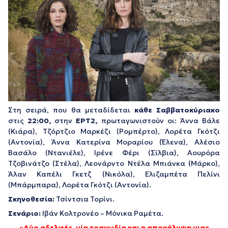
Στη σειρά, που θα μεταδίδεται
κάθε Σαββατοκύριακο
στις
22:
00,
στην
ΕΡΤ2,
πρωταγωνιστούν οι: Άννα Βάλε
(Κιάρα), Τζόρτζιο Μαρκέζι (Ρομπέρτο), Λορέτα Γκότζι
(Αντονία), Άννα Κατερίνα Μοραρίου (Έλενα), Αλέσιο
Βασάλο (Ντανιέλε), Ιρένε Φέρι (Σίλβια), Αουρόρα
Τζοβινάτζο (Στέλα), Λεονάρντο Ντέλα Μπιάνκα (Μάρκο),
Άλαν Καπέλι Γκετζ (Νικόλα), Ελιζαμπέτα Πελίνι
(Μπάρμπαρα), Λορέτα Γκότζι (Αντονία).
Σκηνοθεσία:
Τσίντσια Τορίνι.
Σενάριο:
Ιβάν Κολτρονέο – Μόνικα Ραμέτα.
«Δύο αδελφές, μία τραγωδία και η αποκάλυψη μιας