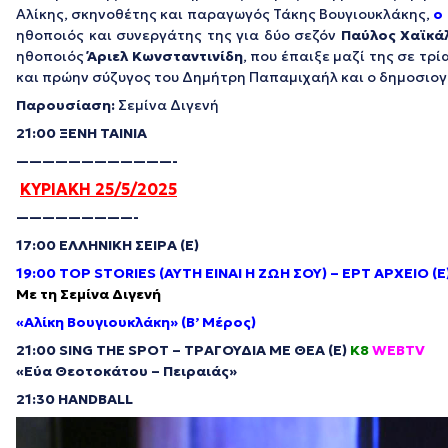
Αλίκης, σκηνοθέτης και παραγωγός Τάκης Βουγιουκλάκης,
ο
ηθοποιός και συνεργάτης της για δύο σεζόν
Παύλος Χαϊκά
ηθοποιός
Άριελ Κωνσταντινίδη
, που έπαιξε μαζί της σε τρ
και πρώην σύζυγος του Δημήτρη Παπαμιχαήλ και ο δημοσι
Παρουσίαση:
Σεμίνα Διγενή
21:00 ΞΕΝΗ ΤΑΙΝΙΑ
————————————-
ΚΥΡΙΑΚΗ 25/5/2025
—————————-
17:00 ΕΛΛΗΝΙΚΗ ΣΕΙΡΑ (Ε)
19:00 TOP STORIES (ΑΥΤΗ ΕΙΝΑΙ Η ΖΩΗ ΣΟΥ) – EΡΤ ΑΡΧΕΙΟ (Ε
Με τη Σεμίνα Διγενή
«Αλίκη Βουγιουκλάκη» (Β’ Μέρος)
21:00 SING THE SPOT – ΤΡΑΓΟΥΔΙΑ ΜΕ ΘΕΑ (E)
Κ8
WEBTV
«E
ύα
Θεοτοκάτου
–
Πειραιάς
»
21:30 HANDBALL