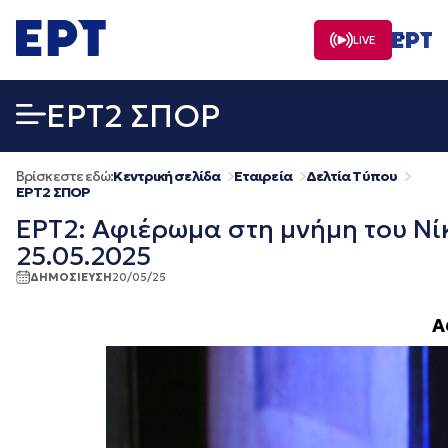
Μετάβαση
σε
LIVE
περιεχόμενο
EΡΤ2 ΣΠΟΡ
Βρίσκεστε εδώ:
Κεντρική σελίδα
Εταιρεία
Δελτία Τύπου
EΡΤ2 ΣΠΟΡ
ΕΡΤ2: Αφιέρωμα στη μνήμη του Νί
25.05.2025
ΔΗΜΟΣΙΕΥΣΗ
20/05/25
Α