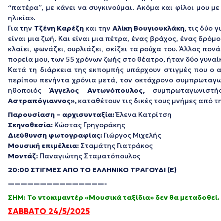
“πατέρα”, με κάνει να συγκινούμαι. Ακόμα και φίλοι μου με
ηλικία».
Για την
Τζένη Καρέζη
και την
Αλίκη Βουγιουκλάκη
, τις δύο
είναι μια ζωή. Και είναι μια πέτρα, ένας βράχος, ένας δρό
κλαίει, φωνάζει, ουρλιάζει, σκίζει τα ρούχα του. Άλλος πονά
πορεία μου, των 55 χρόνων ζωής στο θέατρο, ήταν δύο γυναί
Κατά τη διάρκεια της εκπομπής υπάρχουν στιγμές που ο α
περίπου πενήντα χρόνια μετά, τον οκτάχρονο συμπρωταγων
ηθοποιός
Άγγελος Αντωνόπουλος,
συμπρωταγωνιστή
Αστραπόγιαννος»,
καταθέτουν τις δικές τους μνήμες από τη
Παρουσίαση – αρχισυνταξία:
Έλενα Κατρίτση
Σκηνοθεσία:
Κώστας Γρηγοράκης
Διεύθυνση φωτογραφίας:
Γιώργος Μιχελής
Μουσική επιμέλεια:
Σταμάτης Γιατράκος
Μοντάζ:
Παναγιώτης Σταματόπουλος
20:00 ΣΤΙΓΜΕΣ ΑΠΟ ΤΟ ΕΛΛΗΝΙΚΟ ΤΡΑΓΟΥΔΙ (Ε)
———————————————-
ΣΗΜ: Το ντοκιμαντέρ «Μουσικά ταξίδια» δεν θα μεταδοθεί.
ΣΑΒΒΑΤΟ 24/5/2025