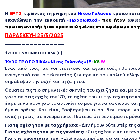
Η
ΕΡΤ2,
τιμώντας τη μνήμη του
Νίκου Γαλανού
τροποποιεί
επανάληψη την εκπομπή
«Προσωπικά»
που ήταν
αφιε
πρωταγωνιστής ήταν προσκεκλημένος στο αφιέρωμα στην
ΠΑΡΑΣΚΕΥΗ 23/5/2025
——————————————–
17:00 ΕΛΛΗΝΙΚΗ ΣΕΙΡΑ (Ε)
19:00 ΠΡΟΣΩΠΙΚΑ: «Νίκος Γαλανός» (Ε)
K8
W
Ένας από τους πιο γοητευτικούς και αγαπητούς ηθοποιού
ενεργητικό του, ο τελευταίος ζεν πρεμιέ του παλιού ελλη
σημάδεψαν την ψυχή και τη ζωή του.
Θυμάται τις πιο σημαντικές σκηνές που έχει ζήσει και με α
γνώρισε στις αρχές του ’70, τη σχέση του με την ταχύτητα κ
έπρεπε να πουλήσω το αυτοκίνητό μου για να τα δώσω. Και
ήμουν όρθιος. Και είπα, “σοβαρέψου τώρα, δεν μπορεί να
αναζητήσεις πιο πνευματικές. Πιστεύω ότι δεν είμαστε μόνο
Για τη σχέση του με τα χρήματα
: «Δεν ήμουν ούτε υπέρ της
Για τις σχέσεις του με τις γυναίκες:
«Στις σχέσεις που έκανα
Για την οικογένειά του:
«Έχω παρατηρήσει ότι σε κάποια θ