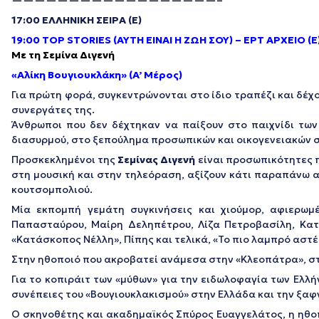
——————————————————–
17:00 ΕΛΛΗΝΙΚΗ ΣΕΙΡΑ (Ε)
19:00 TOP STORIES (ΑΥΤΗ ΕΙΝΑΙ Η ΖΩΗ ΣΟΥ) – EΡΤ ΑΡΧΕΙΟ (Ε
Με τη Σεμίνα Διγενή
«Αλίκη Βουγιουκλάκη» (A’ Μέρος)
Για πρώτη φορά, συγκεντρώνονται στο ίδιο τραπέζι και δέχο
συνεργάτες της.
Άνθρωποι που δεν δέχτηκαν να παίξουν στο παιχνίδι τω
διασυρμού, στο ξεπούλημα προσωπικών και οικογενειακών 
Προσκεκλημένοι της
Σεμίνας Διγενή
είναι προσωπικότητες π
στη μουσική και στην τηλεόραση, αξίζουν κάτι παραπάνω α
κουτσομπολιού.
Μία εκπομπή γεμάτη συγκινήσεις και χιούμορ, αφιερωμέ
Παπασταύρου, Μαίρη Δεληπέτρου, Λίζα Πετροβασίλη, Κατ
«Κατάσκοπος Νέλλη», Πίπης και τελικά, «Το πιο λαμπρό αστέ
Στην ηθοποιό που ακροβατεί ανάμεσα στην «Κλεοπάτρα», στην
Για το κοπιράιτ των «μύθων» για την ειδωλοφαγία των Ελλή
συνέπειες του «Βουγιουκλακισμού» στην Ελλάδα και την ξαφν
Ο σκηνοθέτης και ακαδημαϊκός Σπύρος Ευαγγελάτος, η ηθο