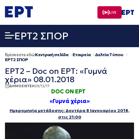
Μετάβαση
σε
LIVE
περιεχόμενο
EΡΤ2 ΣΠΟΡ
Βρίσκεστε εδώ:
Κεντρική σελίδα
Εταιρεία
Δελτία Τύπου
EΡΤ2 ΣΠΟΡ
ΕΡΤ2 – Doc on ΕΡΤ: «Γυμνά
χέρια» 08.01.2018
ΔΗΜΟΣΙΕΥΣΗ
29/12/17
DOC ON ΕΡΤ
«Γυμνά χέρια»
Ημερομηνία μετάδοσης: Δευτέρα 8 Ιανουαρίου 2018,
στις 21:00