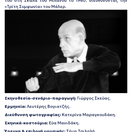
του στη Σκάλα του Μιλάνου το 1960, διευθύνοντας την
«Τρίτη Συμφωνία» του Μάλερ.
Σκηνοθεσία-σενάριο-παραγωγή:
Γιώργος Σκεύας.
Ερμηνεία:
Λευτέρης Βογιατζής.
Διεύθυνση φωτογραφίας:
Κατερίνα Μαραγκουδάκη.
Σκηνικά-κοστούμια:
Εύα Μανιδάκη.
Έρευνα & επιλογή μουσικής:
Σήμη Τσιλαλή.