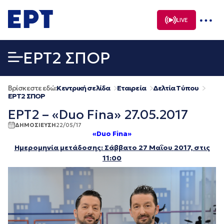
Μετάβαση
σε
LIVE
περιεχόμενο
EΡΤ2 ΣΠΟΡ
Βρίσκεστε εδώ:
Κεντρική σελίδα
Εταιρεία
Δελτία Τύπου
EΡΤ2 ΣΠΟΡ
ΕΡΤ2 – «Duo Fina» 27.05.2017
ΔΗΜΟΣΙΕΥΣΗ
22/05/17
«Duo Fina»
Ημερομηνία μετάδοσης: Σάββατο 27 Μαΐου
2017, στις
11:00