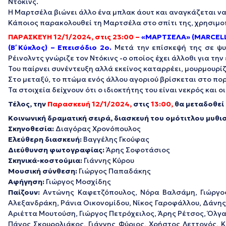
Ντόκινς.
Η Μαρτσέλα βιώνει άλλο ένα μπλακ άουτ και αναγκάζεται να 
Κάποιος παρακολουθεί τη Μαρτσέλα στο σπίτι της, χρησιμο
ΠΑΡΑΣΚΕΥΗ 12/1/2024, στις 23:00 –
«ΜΑΡΤΣΕΛΑ» (MARCELLA
(Β΄ Κύκλος) – Επεισόδιο 2ο.
Μετά την επίσκεψή της σε ψυ
Ρέινολντς γνώριζε τον Ντόκινς -ο οποίος έχει άλλοθι για τη
Του παίρνει συνέντευξη αλλά εκείνος καταρρέει, μουρμουρίζ
Στο μεταξύ, το πτώμα ενός άλλου αγοριού βρίσκεται στο πο
Τα στοιχεία δείχνουν ότι ο ιδιοκτήτης του είναι νεκρός και
Τέλος, την
Παρασκευή 12/1/2024,
στις
13:00,
θα μεταδοθεί 
Κοινωνική δραματική σειρά, διασκευή του ομότιτλου μυθ
Σκηνοθεσία:
Διαγόρας Χρονόπουλος
Ελεύθερη διασκευή:
Βαγγέλης Γκούφας
Διεύθυνση φωτογραφίας:
Άρης Σοφοτάσιος
Σκηνικά-κοστούμια:
Γιάννης Κύρου
Μουσική σύνθεση:
Γιώργος Παπαδάκης
Αφήγηση:
Γιώργος Μοσχίδης
Παίζουν:
Αντώνης Καφετζόπουλος, Νόρα Βαλσάμη, Γιώργος 
Αλεξανδράκη, Ράνια Οικονομίδου, Νίκος Γαροφάλλου, Δάνης
Αριέττα Μουτούση, Γιώργος Πετρόχειλος, Άρης Ρέτσος, Όλγα
Πάνος Σκουρολιάκος, Γιάννης Φύριος, Χρήστος Λεττονός, 