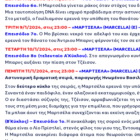
Eπεισόδιο 6ο.
Η Μαρτσέλα γίνεται ράκος όταν στόχος του δ
Μια ταυτοποίηση DNA δίνει ισχυρό προβάδισμα στην αστυνο
Στο μεταξύ, ο Γουίλιαμσον ερευνά την υπόθεση του θανάτου
ΤΡΙΤΗ 9/1/2024, στις 23:00 –
«ΜΑΡΤΣΕΛΑ» (MARCELLA) (Ε) 
Eπεισόδιο 7ο.
Ο Μο βρίσκει νεκρό τον αδελφό του και έρχε
ερευνά τον θάνατο του Άντριου Μπαρνς φέρνοντάς τον σε επ
ΤΕΤΑΡΤΗ 10/1/2024, στις 23:00 –
«ΜΑΡΤΣΕΛΑ» (MARCELLA) 
Eπεισόδιο 8ο (τελευταίο Α΄ Κύκλου)
.
Στο απεγνωσμένο κυνήγ
Μπαρνς αυξάνει την πίεση στον Τζέισον.
ΠΕΜΠΤΗ 11/1/2024, στις 23:00 –
«ΜΑΡΤΣΕΛΑ» (MARCELLA) (
Αστυνομική δραματική σειρά, παραγωγής Ηνωμένου Βασιλ
Στον
δεύτερο κύκλο
της σειράς, η Μαρτσέλα ερευνά την υπ
Συναντά έναν παιδόφιλο, έναν αλαζονικό εκατομμυριούχο, έν
Ο εν διαστάσει σύζυγός της, Τζέισον, αρραβωνιάζεται τη 
τους στη μέση μιας διαμάχης για την επιμέλεια, που γρήγορ
Τα μπλακ άουτ της Μαρτσέλα συνεχίζονται και εκείνη αναζητ
(Β΄ Κύκλος) – Επεισόδιο 1ο.
Η ανακάλυψη της σορού ενός μαθ
θύμα είναι ο Λίο Πρίστλεϊ, στενός φίλος του γιου της, Έντουα
Η Μαρτσέλα ανακρίνει διάφορα άτομα που θεωρούνται ύπο