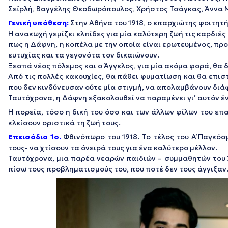
Σεϊρλή, Βαγγέλης Θεοδωρόπουλος, Χρήστος Τσάγκας, Άννα 
Γενική υπόθεση:
Στην Αθήνα του 1918, ο επαρχιώτης φοιτητή
Η ανακωχή γεμίζει ελπίδες για μία καλύτερη ζωή τις καρδιές
πως η Δάφνη, η κοπέλα με την οποία είναι ερωτευμένος, πρ
ευτυχίας και τα γεγονότα τον δικαιώνουν.
Ξεσπά νέος πόλεμος και ο Άγγελος, για μία ακόμα φορά, θα
Από τις πολλές κακουχίες, θα πάθει φυματίωση και θα επισ
που δεν κινδύνευσαν ούτε μία στιγμή, να απολαμβάνουν διά
Ταυτόχρονα, η Δάφνη εξακολουθεί να παραμένει γι’ αυτόν έ
Η πορεία, τόσο η δική του όσο και των άλλων φίλων του επ
κλείσουν οριστικά τη ζωή τους.
Eπεισόδιο 1ο.
Φθινόπωρο του 1918. Το τέλος του Α΄ Παγκό
τους- να χτίσουν τα όνειρά τους για ένα καλύτερο μέλλον.
Ταυτόχρονα, μια παρέα νεαρών παιδιών – συμμαθητών του Ά
πίσω τους προβληματισμούς του, που ποτέ δεν τους άγγιξαν