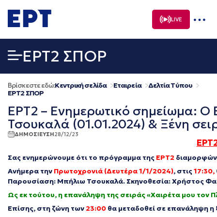
Μετάβαση
σε
LIVE
περιεχόμενο
EΡΤ2 ΣΠΟΡ
Βρίσκεστε εδώ:
Κεντρική σελίδα
Εταιρεία
Δελτία Τύπου
EΡΤ2 ΣΠΟΡ
ΕΡΤ2 – Ενημερωτικό σημείωμα: Ο 
Τσουκαλά (01.01.2024) & Ξένη σει
ΔΗΜΟΣΙΕΥΣΗ
28/12/23
ΕΡΤ2
Σας ενημερώνουμε ότι το πρόγραμμα της
ΕΡΤ2
διαμορφώνε
Ανήμερα την
Πρωτοχρονιά (Δευτέρα 1/1/2024)
, στις
17:30,
Παρουσίαση: Μπήλιω Τσουκαλά. Σκηνοθεσία: Χρήστος Φ
Ως εκ τούτου, η επανάληψη της σειράς «Χαιρέτα μου τον Π
Επίσης, στη ζώνη των
23:00
θα μεταδοθεί σε επανάληψη η 