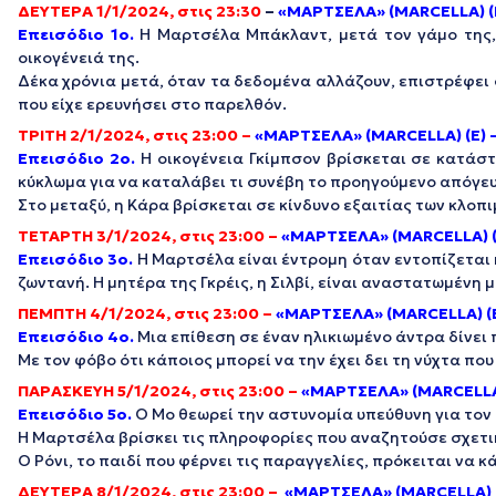
ΔΕΥΤΕΡΑ 1/1/2024, στις 23:30
–
«ΜΑΡΤΣΕΛΑ» (MARCELLA) (
Eπεισόδιο 1ο.
Η Μαρτσέλα Μπάκλαντ, μετά τον γάμο της, 
οικογένειά της.
Δέκα χρόνια μετά, όταν τα δεδομένα αλλάζουν, επιστρέφει 
που είχε ερευνήσει στο παρελθόν.
ΤΡΙΤΗ 2/1/2024, στις 23:00 –
«ΜΑΡΤΣΕΛΑ» (MARCELLA) (Ε) 
Eπεισόδιο 2ο.
Η οικογένεια Γκίμπσον βρίσκεται σε κατάσ
κύκλωμα για να καταλάβει τι συνέβη το προηγούμενο απόγε
Στο μεταξύ, η Κάρα βρίσκεται σε κίνδυνο εξαιτίας των κλοπι
ΤΕΤΑΡΤΗ 3/1/2024, στις 23:00 –
«ΜΑΡΤΣΕΛΑ» (MARCELLA) (
Eπεισόδιο 3ο.
Η Μαρτσέλα είναι έντρομη όταν εντοπίζεται 
ζωντανή. Η μητέρα της Γκρέις, η Σιλβί, είναι αναστατωμένη 
ΠΕΜΠΤΗ 4/1/2024, στις 23:00 –
«ΜΑΡΤΣΕΛΑ» (MARCELLA) (Ε
Eπεισόδιο 4ο.
Μια επίθεση σε έναν ηλικιωμένο άντρα δίνει
Με τον φόβο ότι κάποιος μπορεί να την έχει δει τη νύχτα πο
ΠΑΡΑΣΚΕΥΗ 5/1/2024, στις 23:00 –
«ΜΑΡΤΣΕΛΑ» (MARCELLA)
Eπεισόδιο 5ο.
Ο Μο θεωρεί την αστυνομία υπεύθυνη για τον
Η Μαρτσέλα βρίσκει τις πληροφορίες που αναζητούσε σχετικ
Ο Ρόνι, το παιδί που φέρνει τις παραγγελίες, πρόκειται να κ
ΔΕΥΤΕΡΑ 8/1/2024, στις 23:00 –
«ΜΑΡΤΣΕΛΑ» (MARCELLA) (