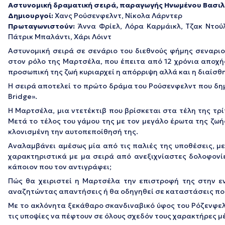
Αστυνομική δραματική σειρά, παραγωγής Ηνωμένου Βασιλ
Δημιουργοί:
Χανς Ρούσενφελντ, Νίκολα Λάρντερ
Πρωταγωνιστούν:
Άννα Φρίελ, Λόρα Καρμάικλ, Τζακ Ντούλα
Πάτρικ Μπαλάντι, Χάρι Λόιντ
Αστυνομική σειρά σε σενάριο του διεθνούς φήμης σεναρ
στον ρόλο της Μαρτσέλα, που έπειτα από 12 χρόνια αποχή
προσωπική της ζωή κυριαρχεί η απόρριψη αλλά και η διαίσθ
Η σειρά αποτελεί το πρώτο δράμα του Ρούσενφελντ που δημ
Bridge».
Η Μαρτσέλα, μια ντετέκτιβ που βρίσκεται στα τέλη της τρί
Μετά το τέλος του γάμου της με τον μεγάλο έρωτα της ζωή
κλονισμένη την αυτοπεποίθησή της.
Αναλαμβάνει αμέσως μία από τις παλιές της υποθέσεις, μ
χαρακτηριστικά με μα σειρά από ανεξιχνίαστες δολοφονίε
κάποιον που τον αντιγράφει;
Πώς θα χειριστεί η Μαρτσέλα την επιστροφή της στην ε
αναζητώντας απαντήσεις ή θα οδηγηθεί σε καταστάσεις πο
Με το ακλόνητα ξεκάθαρο σκανδιναβικό ύφος του Ρόζενφελν
τις υποψίες να πέφτουν σε όλους σχεδόν τους χαρακτήρες μέ