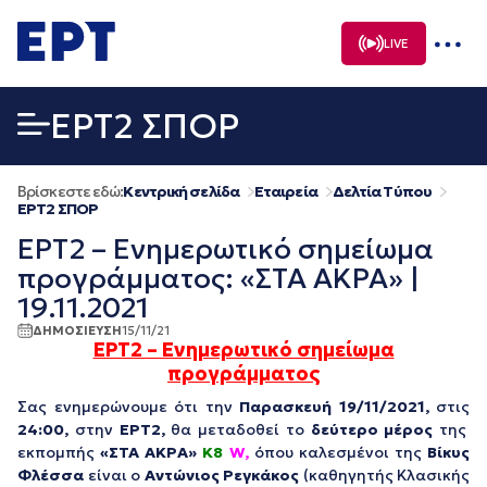
Μετάβαση
σε
LIVE
περιεχόμενο
EΡΤ2 ΣΠΟΡ
Βρίσκεστε εδώ:
Κεντρική σελίδα
Εταιρεία
Δελτία Τύπου
EΡΤ2 ΣΠΟΡ
ΕΡΤ2 – Ενημερωτικό σημείωμα
προγράμματος: «ΣΤΑ ΑΚΡΑ» |
19.11.2021
ΔΗΜΟΣΙΕΥΣΗ
15/11/21
ΕΡΤ2 – Ενημερωτικό σημείωμα
προγράμματος
Σας ενημερώνουμε ότι την
Παρασκευή 19/11/2021,
στις
24:00
,
στην
ΕΡΤ2,
θα μεταδοθεί το
δεύτερο μέρος
της
εκπομπής
«ΣΤΑ ΑΚΡΑ»
Κ8
W,
όπου καλεσμένοι της
Βίκυς
Φλέσσα
είναι ο
Αντώνιος Ρεγκάκος
(καθηγητής Κλασικής