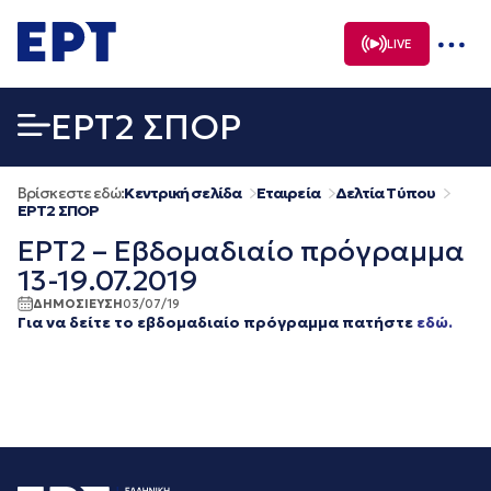
Μετάβαση
σε
LIVE
περιεχόμενο
EΡΤ2 ΣΠΟΡ
Βρίσκεστε εδώ:
Κεντρική σελίδα
Εταιρεία
Δελτία Τύπου
EΡΤ2 ΣΠΟΡ
ΕΡΤ2 – Εβδομαδιαίο πρόγραμμα
13-19.07.2019
ΔΗΜΟΣΙΕΥΣΗ
03/07/19
Για να δείτε το εβδομαδιαίο πρόγραμμα πατήστε
εδώ.