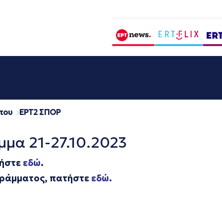
που
EΡΤ2 ΣΠΟΡ
μμα 21-27.10.2023
τήστε
εδώ
.
ογράμματος, πατήστε
εδώ.