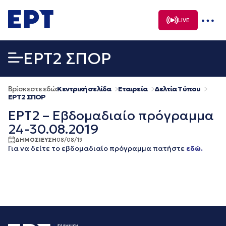
Μετάβαση
σε
LIVE
περιεχόμενο
EΡΤ2 ΣΠΟΡ
Βρίσκεστε εδώ:
Κεντρική σελίδα
Εταιρεία
Δελτία Τύπου
EΡΤ2 ΣΠΟΡ
ΕΡΤ2 – Εβδομαδιαίο πρόγραμμα
24-30.08.2019
ΔΗΜΟΣΙΕΥΣΗ
08/08/19
Για να δείτε το εβδομαδιαίο πρόγραμμα πατήστε
εδώ.