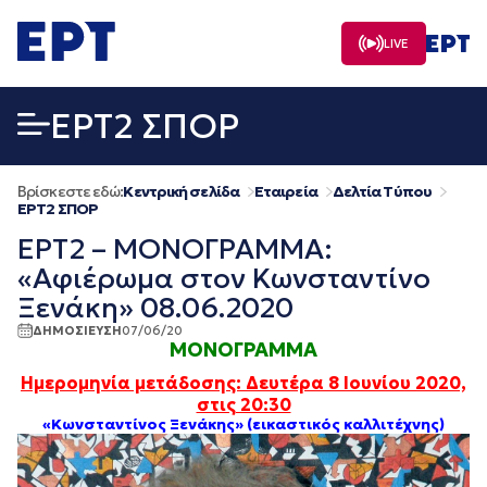
Μετάβαση
σε
LIVE
περιεχόμενο
EΡΤ2 ΣΠΟΡ
Βρίσκεστε εδώ:
Κεντρική σελίδα
Εταιρεία
Δελτία Τύπου
EΡΤ2 ΣΠΟΡ
ΕΡΤ2 – ΜΟΝΟΓΡΑΜΜΑ:
«Αφιέρωμα στον Κωνσταντίνο
Ξενάκη» 08.06.2020
ΔΗΜΟΣΙΕΥΣΗ
07/06/20
ΜΟΝΟΓΡΑΜΜΑ
Ημερομηνία μετάδοσης: Δευτέρα 8 Ιουνί
ου
2020,
στις 20:30
«Κωνσταντίνος Ξενάκης» (εικαστικός καλλιτέχνης)