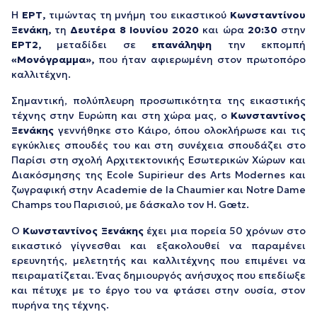
Η
ΕΡΤ,
τιμώντας τη μνήμη του εικαστικού
Κωνσταντίνου
Ξενάκη,
τη
Δευτέρα 8 Ιουνίου 2020
και ώρα
20:30
στην
ΕΡΤ2,
μεταδίδει σε
επανάληψη
την εκπομπή
«Μονόγραμμα»,
που ήταν αφιερωμένη στον πρωτοπόρο
καλλιτέχνη.
Σημαντική, πολύπλευρη προσωπικότητα της εικαστικής
τέχνης στην Ευρώπη και στη χώρα μας, ο
Κωνσταντίνος
Ξενάκης
γεννήθηκε στο Κάιρο, όπου ολοκλήρωσε και τις
εγκύκλιες σπουδές του και στη συνέχεια σπουδάζει στο
Παρίσι στη σχολή Αρχιτεκτονικής Εσωτερικών Χώρων και
Διακόσμησης της Ecole Supirieur des Arts Modernes και
ζωγραφική στην Academie de la Chaumier και Notre Dame
Champs του Παρισιού, με δάσκαλο τον H. Gœtz.
Ο
Κωνσταντίνος Ξενάκης
έχει μια πορεία 50 χρόνων στο
εικαστικό γίγνεσθαι και εξακολουθεί να παραμένει
ερευνητής, μελετητής και καλλιτέχνης που επιμένει να
πειραματίζεται. Ένας δημιουργός ανήσυχος που επεδίωξε
και πέτυχε με το έργο του να φτάσει στην ουσία, στον
πυρήνα της τέχνης.