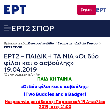
Μετάβαση
σε
LIVE
περιεχόμενο
EΡΤ2 ΣΠΟΡ
Βρίσκεστε εδώ:
Κεντρική σελίδα
Εταιρεία
Δελτία Τύπου
EΡΤ2 ΣΠΟΡ
ΕΡΤ2 – ΠΑΙΔΙΚΗ ΤΑΙΝΙΑ «Οι δύο
φίλοι και ο ασβούλης»
19.04.2019
ΔΗΜΟΣΙΕΥΣΗ
15/04/19
ΠΑΙΔΙΚΗ ΤΑΙΝΙΑ
«Οι δύο φίλοι και ο ασβούλης»
(Two Buddies and a Badger)
Ημερομηνία μετάδοσης: Παρασκευή 19 Απριλίου
2019, στις 21:00