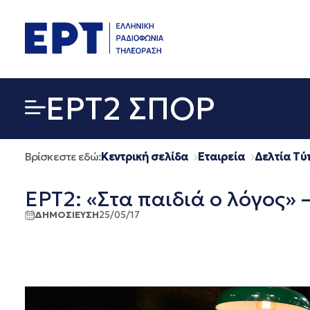
Μετάβαση
σε
περιεχόμενο
EΡΤ2 ΣΠΟΡ
Βρίσκεστε εδώ:
Κεντρική σελίδα
Εταιρεία
Δελτία Τύ
ΕΡΤ2: «Στα παιδιά ο λόγος» 
ΔΗΜΟΣΙΕΥΣΗ
25/05/17