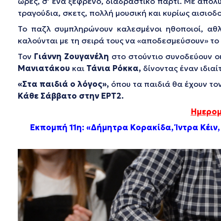
ώρες, σ’ ένα ξέφρενο, διαδραστικό πάρτι. Με απόλ
τραγούδια, σκετς, πολλή μουσική και κυρίως αισιοδο
Το παζλ συμπληρώνουν καλεσμένοι ηθοποιοί, αθλη
καλούνται με τη σειρά τους να «αποδεσμεύσουν» το 
Τον
Γιάννη Ζουγανέλη
στο στούντιο συνοδεύουν οι
Μανιατάκου
και
Τάνια Ρόκκα
,
δίνοντας έναν ιδιαί
«Στα παιδιά ο λόγος»,
όπου τα παιδιά θα έχουν το
Κάθε Σάββατο στην ΕΡΤ2.
Ημερομ
Εκπομπή 11η: «Δήμητρα Κορακίδα, Ίντρα Κέι