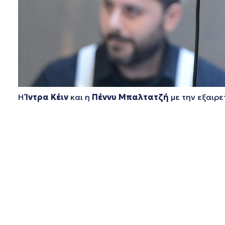
Η
Ίντρα Κέιν
και η
Πέννυ Μπαλτατζή
με την εξαιρε