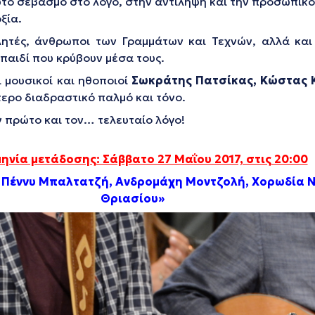
υτο σεβασμό στο λόγο, στην αντίληψη και την προσωπικό
ξία.
τές, άνθρωποι των Γραμμάτων και Τεχνών, αλλά και δ
παιδί που κρύβουν μέσα τους.
 μουσικοί και ηθοποιοί
Σωκράτης Πατσίκας, Κώστας 
τερο διαδραστικό παλμό και τόνο.
ν πρώτο και τον… τελευταίο λόγο!
ηνία μετάδοσης: Σάββατο 27 Μαΐου 2017, στις 20:00
ν, Πέννυ Μπαλτατζή, Ανδρομάχη Μοντζολή, Χορωδία
Θριασίου»