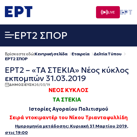
Μετάβαση
σε
LIVE
περιεχόμενο
EΡΤ2 ΣΠΟΡ
Βρίσκεστε εδώ:
Κεντρική σελίδα
Εταιρεία
Δελτία Τύπου
EΡΤ2 ΣΠΟΡ
ΕΡΤ2 – «ΤΑ ΣΤΕΚΙΑ» Νέος κύκλος
εκπομπών 31.03.2019
ΔΗΜΟΣΙΕΥΣΗ
26/03/19
ΝΕΟΣ ΚΥΚΛΟΣ
ΤΑ ΣΤΕΚΙΑ
Ιστορίες Αγοραίου Πολιτισμού
Σειρά ντοκιμαντέρ του Νίκου Τριανταφυλλίδη
Ημερομηνία μετάδοσης: Κυριακή 31 Μαρτίου 2019,
στις 19:00