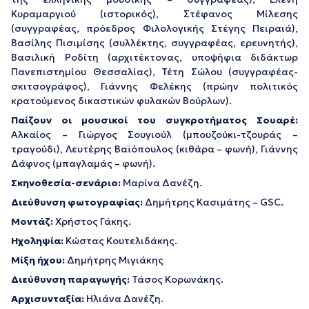
Κυραμαργιού (ιστορικός), Στέφανος Μίλεσης
(συγγραφέας, πρόεδρος Φιλολογικής Στέγης Πειραιά),
Βασίλης Πισιμίσης (συλλέκτης, συγγραφέας, ερευνητής),
Βασιλική Ροδίτη (αρχιτέκτονας, υποψήφια διδάκτωρ
Πανεπιστημίου Θεσσαλίας), Τέτη Σώλου (συγγραφέας-
σκιτσογράφος), Γιάννης Φελέκης (πρώην πολιτικός
κρατούμενος δικαστικών φυλακών Βούρλων).
Παίζουν οι μουσικοί του συγκροτήματος Σουαρέ:
Αλκαίος – Γιώργος Σουγιούλ (μπουζούκι-τζουράς –
τραγούδι), Λευτέρης Βαϊόπουλος (κιθάρα – φωνή), Γιάννης
Δάφνος (μπαγλαμάς – φωνή).
Σκηνοθεσία-σενάριο:
Μαρίνα Δανέζη.
Διεύθυνση φωτογραφίας:
Δημήτρης Κασιμάτης – GSC.
Μοντάζ:
Χρήστος Γάκης.
Ηχοληψία:
Κώστας Κουτελιδάκης.
Μίξη ήχου:
Δημήτρης Μιγιάκης
Διεύθυνση παραγωγής:
Τάσος Κορωνάκης.
Αρχισυνταξία:
Ηλιάνα Δανέζη.