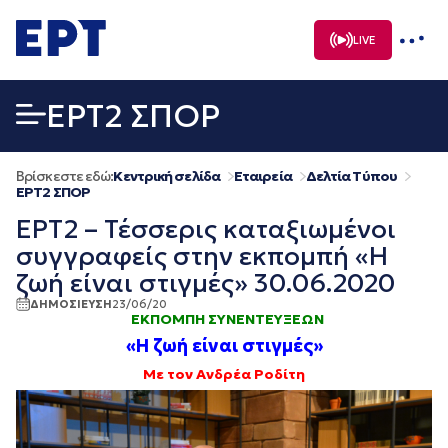
Μετάβαση
σε
LIVE
περιεχόμενο
EΡΤ2 ΣΠΟΡ
Βρίσκεστε εδώ:
Κεντρική σελίδα
Εταιρεία
Δελτία Τύπου
EΡΤ2 ΣΠΟΡ
ΕΡΤ2 – Τέσσερις καταξιωμένοι
συγγραφείς στην εκπομπή «Η
ζωή είναι στιγμές» 30.06.2020
ΔΗΜΟΣΙΕΥΣΗ
23/06/20
ΕΚΠΟΜΠΗ ΣΥΝΕΝΤΕΥΞΕΩΝ
«Η ζωή είναι στιγμές»
Με τον Ανδρέα Ροδίτη