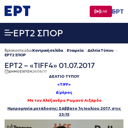
Μετάβαση
σε
LIVE
περιεχόμενο
EΡΤ2 ΣΠΟΡ
Βρίσκεστε εδώ:
Κεντρική σελίδα
Εταιρεία
Δελτία Τύπου
EΡΤ2 ΣΠΟΡ
ΕΡΤ2 – «TIFF4» 01.07.2017
ΔΗΜΟΣΙΕΥΣΗ
29/06/17
ΔΕΛΤΙΟ ΤΥΠΟΥ
«TIFF»
Δ΄ μέρος
Με τον Αλέξανδρο Ρωμανό Λιζάρδο
Ημερομηνία μετάδοσης: Σάββατο 1η Ιουλίου 2017
,
στις
23:15