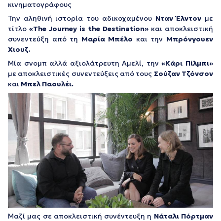
κινηματογράφους
Την αληθινή ιστορία του αδικοχαμένου
Νταν Έλντον
με
τίτλο
«The Journey is the Destination»
και αποκλειστική
συνεντεύξη από τη
Μαρία Μπέλο
και την
Μπρόνγουεν
Χιουζ.
Mία σνομπ αλλά αξιολάτρευτη Αμελί, την
«Κάρι Πίλμπι»
με αποκλειστικές συνεντεύξεις από τους
Σούζαν Τζόνσον
και
Μπελ Παουλέι.
Μαζί μας σε αποκλειστική συνέντευξη η
Νάταλι Πόρτμαν