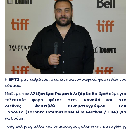
H
ΕΡΤ2
μάς ταξιδεύει στα κινηματογραφικά φεστιβάλ του
κόσμου.
Μαζί με τον
Αλέξανδρο Ρωμανό Λιζάρδο
θα βρεθούμε για
τελευταία φορά φέτος στον
Καναδά
και στο
Διεθνές
Φεστιβάλ
Κινηματογράφου
του
Τορόντο
(Toronto International Film Festival / TIFF)
για
να δούμε:
Τους Έλληνες αλλά και δημιουργούς ελληνικής καταγωγής