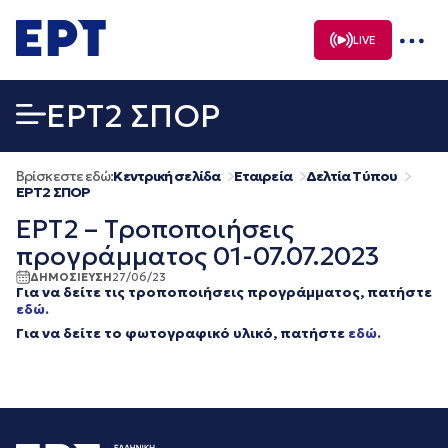
Μετάβαση
σε
LIVE
περιεχόμενο
EΡΤ2 ΣΠΟΡ
Βρίσκεστε εδώ:
Κεντρική σελίδα
Εταιρεία
Δελτία Τύπου
EΡΤ2 ΣΠΟΡ
ΕΡΤ2 – Τροποποιήσεις
προγράμματος 01-07.07.2023
ΔΗΜΟΣΙΕΥΣΗ
27/06/23
Για να δείτε τις τροποποιήσεις προγράμματος, πατήστε
εδώ.
Για να δείτε
το φωτογραφικό υλικό, πατήστε
εδώ.