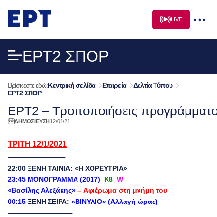
Μετάβαση
σε
LIVE
περιεχόμενο
EΡΤ2 ΣΠΟΡ
Βρίσκεστε εδώ:
Κεντρική σελίδα
Εταιρεία
Δελτία Τύπου
EΡΤ2 ΣΠΟΡ
ΕΡΤ2 – Τροποποιήσεις προγράμματο
ΔΗΜΟΣΙΕΥΣΗ
12/01/21
ΤΡΙΤΗ 12/1/2021
————————–
22:00 ΞΕΝΗ ΤΑΙΝΙΑ: «Η ΧΟΡΕΥΤΡΙΑ»
23:45 ΜΟΝΟΓΡΑΜΜΑ (2017)
Κ8
W
«Βασίλης Αλεξάκης»
– Αφιέρωμα στη μνήμη του
00:15
ΞΕΝΗ ΣΕΙΡΑ:
«ΒΙΝΥΛΙΟ» (Αλλαγή ώρας)
—————————–