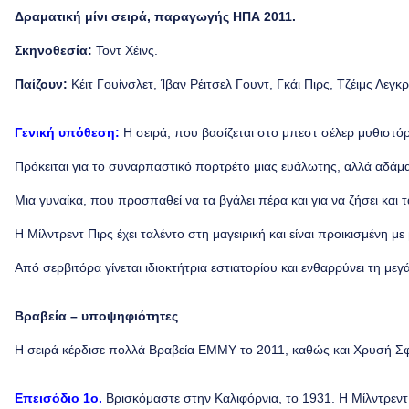
Δραματική μίνι σειρά, παραγωγής ΗΠΑ 2011.
Σκηνοθεσία:
Τοντ Χέινς.
Παίζουν:
Κέιτ Γουίνσλετ, Ίβαν Ρέιτσελ Γουντ, Γκάι Πιρς, Τζέιμς Λεγ
Γενική υπόθεση:
Η σειρά, που βασίζεται στο μπεστ σέλερ μυθιστ
Πρόκειται για το συναρπαστικό πορτρέτο μιας ευάλωτης, αλλά αδάμα
Μια γυναίκα, που προσπαθεί να τα βγάλει πέρα και για να ζήσει και τ
Η Μίλντρεντ Πιρς έχει ταλέντο στη μαγειρική και είναι προικισμένη μ
Από σερβιτόρα γίνεται ιδιοκτήτρια εστιατορίου και ενθαρρύνει τη μεγ
Βραβεία – υποψηφιότητες
Η σειρά κέρδισε πολλά Βραβεία ΕΜΜΥ το 2011, καθώς και Χρυσή Σφαί
Eπεισόδιο
1ο.
Βρισκόμαστε στην Καλιφόρνια, το 1931. H Mίλντρεντ Π