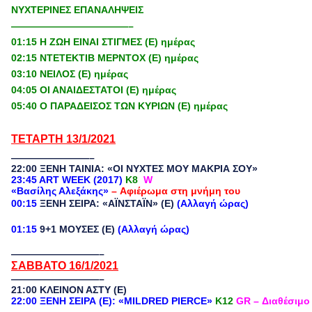
ΝΥΧΤΕΡΙΝΕΣ ΕΠΑΝΑΛΗΨΕΙΣ
————————————–
01:15 Η ΖΩΗ ΕΙΝΑΙ ΣΤΙΓΜΕΣ (Ε) ημέρας
02:15 ΝΤΕΤΕΚΤΙΒ ΜΕΡΝΤΟΧ (Ε) ημέρας
03:10 ΝΕΙΛΟΣ (Ε) ημέρας
04:05 ΟΙ ΑΝΑΙΔΕΣΤΑΤΟΙ (Ε) ημέρας
05:40 Ο ΠΑΡΑΔΕΙΣΟΣ ΤΩΝ ΚΥΡΙΩΝ (Ε) ημέρας
ΤΕΤΑΡΤΗ 13/1/2021
————————–
22:00 ΞΕΝΗ ΤΑΙΝΙΑ: «ΟΙ ΝΥΧΤΕΣ ΜΟΥ ΜΑΚΡΙΑ ΣΟΥ»
23:45 ART WEEK (2017)
Κ8
W
«Βασίλης Αλεξάκης»
– Αφιέρωμα στη μνήμη του
00:15
ΞΕΝΗ ΣΕΙΡΑ: «ΑΪΝΣΤΑΪΝ» (Ε)
(Αλλαγή ώρας)
01:15
9+1 ΜΟΥΣΕΣ (Ε)
(Αλλαγή ώρας)
—————————–
ΣΑΒΒΑΤΟ 16/1/2021
—————————–
21:00 ΚΛΕΙΝΟΝ ΑΣΤΥ (Ε)
22:00 ΞΕΝΗ ΣΕΙΡΑ (Ε): «
MILDRED PIERCE»
Κ12
GR
– Διαθέσιμο