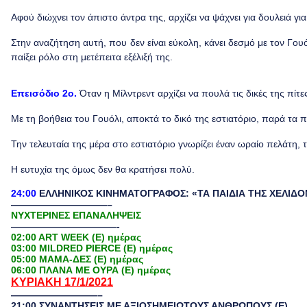
Αφού διώχνει τον άπιστο άντρα της, αρχίζει να ψάχνει για δουλειά για
Στην αναζήτηση αυτή, που δεν είναι εύκολη, κάνει δεσμό με τον Γουό
παίξει ρόλο στη μετέπειτα εξέλιξή της.
Eπεισόδιο
2ο.
Όταν η Μίλντρεντ αρχίζει να πουλά τις δικές της πίτε
Με τη βοήθεια του Γουόλι, αποκτά το δικό της εστιατόριο, παρά τα 
Την τελευταία της μέρα στο εστιατόριο γνωρίζει έναν ωραίο πελάτη,
Η ευτυχία της όμως δεν θα κρατήσει πολύ.
24:00
ΕΛΛΗΝΙΚΟΣ ΚΙΝΗΜΑΤΟΓΡΑΦΟΣ: «ΤΑ ΠΑΙΔΙΑ ΤΗΣ ΧΕΛΙΔ
——————————–
ΝΥΧΤΕΡΙΝΕΣ ΕΠΑΝΑΛΗΨΕΙΣ
———————————-
02:00 ART WEEK (E) ημέρας
03:00 MILDRED PIERCE (Ε) ημέρας
05:00 ΜΑΜΑ-ΔΕΣ (E) ημέρας
06:00 ΠΛΑΝΑ ΜΕ ΟΥΡΑ (Ε) ημέρας
ΚΥΡΙΑΚΗ 17/1/2021
—————————–
21:00
ΣΥΝΑΝΤΗΣΕΙΣ ΜΕ ΑΞΙΟΣΗΜΕΙΩΤΟΥΣ ΑΝΘΡΩΠΟΥΣ
(Ε)