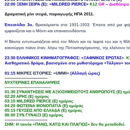
22:00 ΞΕΝΗ ΣΕΙΡΑ (Ε): «
MILDRED PIERCE»
Κ12
GR
–
Διαθέσιμο
Δραματική μίνι σειρά, παραγωγής ΗΠΑ 2011.
Eπεισόδιο 3ο.
Βρισκόμαστε στα 1931-1933. Έπειτα από μια φοβε
εμφανίζεται και ο Μόντι και επανασυνδέονται.
Η Βέιντα εντυπωσιάζεται από τον Μόντι και τα λεφτά του και η Μί
καινούργιο πιάνο όταν, λόγω της Ποτοαπαγόρευσης, της κλείνουν το
23:30 ΕΛΛΗΝΙΚΟΣ ΚΙΝΗΜΑΤΟΓΡΑΦΟΣ: «ΞΑΦΝΙΚΟΣ ΕΡΩΤΑΣ»
Κ
Αισθηματικό δράμα,
βασισμένο στο μυθιστόρημα «Τάλγκο» το
01:15
ΜΙΚΡΕΣ ΙΣΤΟΡΙΕΣ: «UMMI»
(Αλλαγή ώρας)
——————————–
ΝΥΧΤΕΡΙΝΕΣ ΕΠΑΝΑΛΗΨΕΙΣ
———————————-
01:30 ΣΥΝΑΝΤΗΣΕΙΣ ΜΕ ΑΞΙΟΣΗΜΕΙΩΤΟΥΣ ΑΝΘΡΩΠΟΥΣ (E) ημ
02:20 ΑΡΗΣ (Ε) ημέρας
03:15 MILDRED PIERCE (Ε) ημέρας
04:20 ΦΩΤΕΙΝΑ ΜΟΝΟΠΑΤΙΑ (Ε) ημέρας
05:15 ΓΕΥΣΕΙΣ ΑΠΟ ΕΛΛΑΔΑ (E) ημέρας
06:00 ΣΥΝ ΓΥΝΑΙΞΙ (Ε) ημέρας
——————————–
ΣΗΜ: Η ταινία «ΠΑΝΩ, ΚΑΤΩ ΚΑΙ ΠΛΑΓΙΩΣ» δεν θα μεταδοθεί.