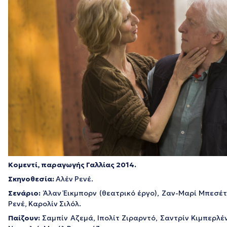
Κομεντί, παραγωγής Γαλλίας 2014.
Σκηνοθεσία:
Αλέν Ρενέ.
Σενάριο:
Άλαν Έικμπορν (θεατρικό έργο), Ζαν-Μαρί Μπεσέτ,
Ρενέ, Καρολίν Σιλόλ.
Παίζουν:
Σαμπίν Αζεμά, Ιπολίτ Ζιραρντό, Σαντρίν Κιμπερλέν