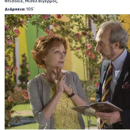
Ντισολιέ, Μισέλ Βιγερμόζ.
Διάρκεια:
105΄