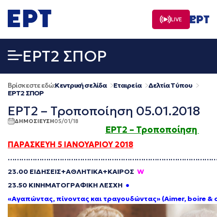
Μετάβαση
σε
LIVE
περιεχόμενο
EΡΤ2 ΣΠΟΡ
Βρίσκεστε εδώ:
Κεντρική σελίδα
Εταιρεία
Δελτία Τύπου
EΡΤ2 ΣΠΟΡ
ΕΡΤ2 – Τροποποίηση 05.01.2018
ΔΗΜΟΣΙΕΥΣΗ
05/01/18
ΕΡΤ2 – Τροποποίηση
ΠΑΡΑΣΚΕΥΗ 5 ΙΑΝΟΥΑΡΙΟΥ 2018
…………………………………………………………………………………
23.00 ΕΙΔΗΣΕΙΣ+ΑΘΛΗΤΙΚΑ+ΚΑΙΡΟΣ
W
23.50 ΚΙΝΗΜΑΤΟΓΡΑΦΙΚΗ ΛΕΣΧΗ
●
«Αγαπώντας, πίνοντας και τραγουδώντας» (
Aimer
,
boire
&