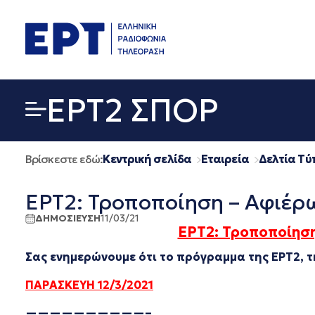
Μετάβαση
σε
περιεχόμενο
EΡΤ2 ΣΠΟΡ
Βρίσκεστε εδώ:
Κεντρική σελίδα
Εταιρεία
Δελτία Τύ
ΕΡΤ2: Τροποποίηση – Αφιέρ
ΔΗΜΟΣΙΕΥΣΗ
11/03/21
ΕΡΤ2: Τροποποίησ
Σας ενημερώνουμε ότι το πρόγραμμα της ΕΡΤ2, τ
ΠΑΡΑΣΚΕΥΗ 12/3/2021
——————————–