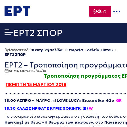
Μετάβαση
σε
LIVE
περιεχόμενο
EΡΤ2 ΣΠΟΡ
Βρίσκεστε εδώ:
Κεντρική σελίδα
Εταιρεία
Δελτία Τύπου
EΡΤ2 ΣΠΟΡ
ΕΡΤ2 – Τροποποίηση προγράμματο
ΔΗΜΟΣΙΕΥΣΗ
14/03/18
Τροποποίηση προγράμματος Ε
ΠΕΜΠΤΗ 15 ΜΑΡΤΙΟΥ 2018
…………………………………………………………………………………
18.00 ΑΣΠΡΟ – ΜΑΥΡΟ: «I LOVE LUCY» Επεισόδιο 62ο
GR
18.30 ΚΑΛΩΣ ΗΡΘΑΤΕ ΚΥΡΙΕ ΧΟΚΙΝΓΚ (Ε)
W
Το ντοκιμαντέρ είναι αφιερωμένο στη διάλεξη που έδωσε ο
Hawking)
με θέμα
«Η θεωρία των πάντων»,
στο
Πανεπιστή