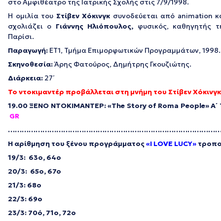
στο Αμφιθέατρο της Ιατρικής Σχολής στις 7/9/1998.
Η ομιλία του
Στίβεν Χόκινγκ
συνοδεύεται από animation κα
σχολιάζει ο
Γιάννης Ηλιόπουλος,
φυσικός, καθηγητής τ
Παρίσι.
Παραγωγή:
ΕΤ1, Τμήμα Επιμορφωτικών Προγραμμάτων, 1998.
Σκηνοθεσία:
Άρης Φατούρος, Δημήτρης Γκουζιώτης.
Διάρκεια:
27΄
Το ντοκιμαντέρ προβάλλεται στη μνήμη του
Στίβεν Χόκινγκ
19.00 ΞΕΝΟ ΝΤΟΚΙΜΑΝΤΕΡ: «The
S
tory of Roma People» A
GR
…………………………………………………………………………………
Η αρίθμηση του ξένου προγράμματος
«I LOVE LUCY»
τροποπ
19/3: 63o, 64o
20/3: 65o, 67o
21/3: 68o
22/3: 69o
23/3: 70
ό
, 71o, 72o