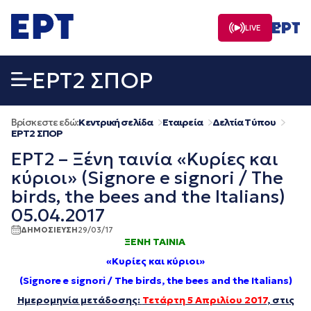
Μετάβαση
σε
LIVE
περιεχόμενο
EΡΤ2 ΣΠΟΡ
Βρίσκεστε εδώ:
Κεντρική σελίδα
Εταιρεία
Δελτία Τύπου
EΡΤ2 ΣΠΟΡ
ΕΡΤ2 – Ξένη ταινία «Κυρίες και
κύριοι» (Signore e signori / The
birds, the bees and the Italians)
05.04.2017
ΔΗΜΟΣΙΕΥΣΗ
29/03/17
ΞΕΝΗ ΤΑΙΝΙΑ
«Κυρίες και κύριοι»
(Signore e signori / The birds, the bees and the Italians)
Ημερομηνία μετάδοσης:
Τετάρτη 5 Απριλίου 2017
, στις