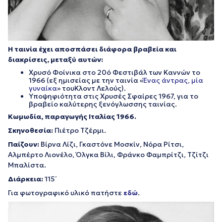
Η ταινία έχει αποσπάσει διάφορα βραβεία και
διακρίσεις, μεταξύ αυτών:
Χρυσό Φοίνικα στο 20ό Φεστιβάλ των Καννών το
1966 (εξ ημισείας με την ταινία «
Ένας άντρας, μία
γυναίκα
» τουΚλοντ Λελούς).
Υποψηφιότητα στις Χρυσές Σφαίρες 1967, για το
βραβείο καλύτερης ξενόγλωσσης ταινίας.
Κωμωδία, παραγωγής Ιταλίας 1966.
Σκηνοθεσία
:
Πιέτρο Τζέρμι.
Παίζουν:
Βίρνα Λίζι, Γκαστόνε Μοσκίν, Νόρα Ρίτσι,
Αλμπέρτο Λιονέλο, Όλγκα Βίλι, Φράνκο Φαμπρίτζι, Τζίτζι
Μπαλίστα.
Διάρκεια:
115΄
Για φωτογραφικό υλικό πατήστε
εδώ
.