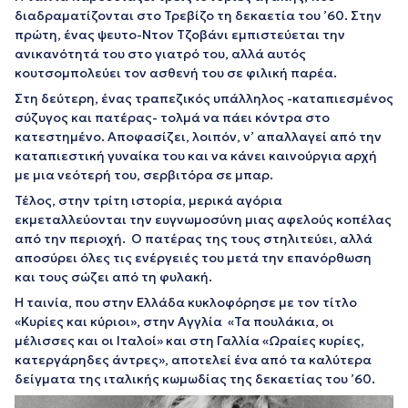
διαδραματίζονται στο Τρεβίζο τη δεκαετία του ’60. Στην
πρώτη, ένας ψευτο-Ντον Τζοβάνι εμπιστεύεται την
ανικανότητά του στο γιατρό του, αλλά αυτός
κουτσομπολεύει τον ασθενή του σε φιλική παρέα.
Στη δεύτερη, ένας τραπεζικός υπάλληλος -καταπιεσμένος
σύζυγος και πατέρας- τολμά να πάει κόντρα στο
κατεστημένο. Αποφασίζει, λοιπόν, ν’ απαλλαγεί από την
καταπιεστική γυναίκα του και να κάνει καινούργια αρχή
με μια νεότερή του, σερβιτόρα σε μπαρ.
Τέλος, στην τρίτη ιστορία, μερικά αγόρια
εκμεταλλεύονται την ευγνωμοσύνη μιας αφελούς κοπέλας
από την περιοχή. Ο πατέρας της τους στηλιτεύει, αλλά
αποσύρει όλες τις ενέργειές του μετά την επανόρθωση
και τους σώζει από τη φυλακή.
Η ταινία, που στην Ελλάδα κυκλοφόρησε με τον τίτλο
«Κυρίες και κύριοι», στην Αγγλία «Τα πουλάκια, οι
μέλισσες και οι Ιταλοί» και στη Γαλλία «Ωραίες κυρίες,
κατεργάρηδες άντρες», αποτελεί ένα από τα καλύτερα
δείγματα της ιταλικής κωμωδίας της δεκαετίας του ’60.