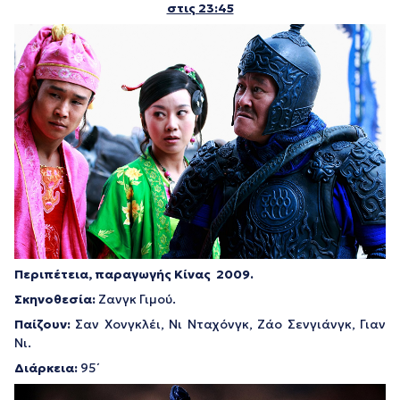
στις 23:45
Περιπέτεια, παραγωγής Κίνας 2009.
Σκηνοθεσία:
Ζανγκ Γιμού.
Παίζουν:
Σαν Χονγκλέι, Νι Νταχόνγκ, Ζάο Σενγιάνγκ, Γιαν
Νι.
Διάρκεια:
95΄