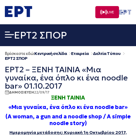
Μετάβαση
σε
LIVE
περιεχόμενο
EΡΤ2 ΣΠΟΡ
Βρίσκεστε εδώ:
Κεντρική σελίδα
Εταιρεία
Δελτία Τύπου
EΡΤ2 ΣΠΟΡ
ΕΡΤ2 – ΞΕΝΗ ΤΑΙΝΙΑ «Μια
γυναίκα, ένα όπλο κι ένα noodle
bar» 01.10.2017
ΔΗΜΟΣΙΕΥΣΗ
22/09/17
ΞΕΝΗ
ΤΑΙΝΙΑ
«
Μια
γυναίκα
,
ένα
όπλο
κι
ένα
noodle bar»
(
Α
woman, a gun and a noodle shop / A simple
noodle story)
Ημερομηνία μετάδοσης: Κυριακή 1η Οκτωβρίου 2017,